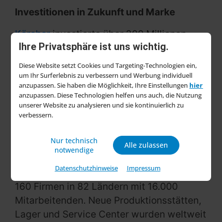
Investitionen in Zukunft und Marke
Kärcher
investierte über 200 Millionen
Ihre Privatsphäre ist uns wichtig.
Euro in seine Zukunft als Marktführer der
Reinigungsbranche. Eine weltweite
Diese Website setzt Cookies und Targeting-Technologien ein,
Arbeitgeber-Kampagne unter dem Motto
um Ihr Surferlebnis zu verbessern und Werbung individuell
anzupassen. Sie haben die Möglichkeit, Ihre Einstellungen
hier
„Wanna WOW with us?“ führte zu einem
anzupassen. Diese Technologien helfen uns auch, die Nutzung
Anstieg der Bewerbungszahlen um 25
unserer Website zu analysieren und sie kontinuierlich zu
verbessern.
Prozent. Zu den Schwerpunkten gehörten
auch Investitionen in die eigenen
Nur technisch
Standorte. 86 Prozent des Umsatzes
Alle zulassen
notwendige
werden im Ausland erwirtschaftet, die
Datenschutzhinweise
Impressum
Kärcher-Gruppe umfasst mittlerweile über
160 Firmen in 82 Ländern mit 16.000
Mitarbeitenden. Neue Produktionsstätten,
Lager und Service Center wurden weltweit