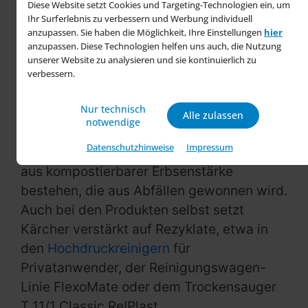
Diese Website setzt Cookies und Targeting-Technologien ein, um
aus mindestens 80 Prozent Altpapier.
Ihr Surferlebnis zu verbessern und Werbung individuell
anzupassen. Sie haben die Möglichkeit, Ihre Einstellungen
hier
Durch die Umstellung auf Papier konnte
anzupassen. Diese Technologien helfen uns auch, die Nutzung
Kärcher 2023 68,8 Tonnen Kunststoff
unserer Website zu analysieren und sie kontinuierlich zu
einsparen. Zudem entwickelte das
verbessern.
Unternehmen in Kooperation mit einem
Nur technisch
Partner ein preisgekröntes
Alle zulassen
notwendige
Verpackungskonzept für den
Datenschutzhinweise
Impressum
Dampfreiniger SC 3 Upright, dessen Inlays
aus kompostierbarer Erbsenstärke
bestehen, die aus Abfällen gewonnen wird.
Auch bei den Produkten selbst setzt
Kärcher verstärkt auf Rezyklate, etwa in
den
Hochdruckreinigern
für
Privatanwender, der Reinigungswagen-
Linie FlexoMate oder dem Trockensauger
T 11/1 Classic Re!Plast.