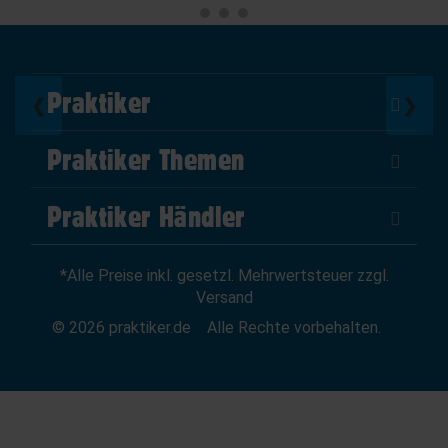
Praktiker
❮
❯
Über Uns
Praktiker Themen
Impressum
DIY Helden
AGB
Praktiker Händler
Marktplatz
Datenschutz
Als Händler verkaufen
Baumarktfinder
Widerrufsrecht
*Alle Preise inkl. gesetzl. Mehrwertsteuer zzgl.
Zum Händler-Login
Gutscheine
Widerruf erklären
Versand
Affiliate Partnerprogramm
News
© 2026 praktiker.de
Alle Rechte vorbehalten.
Kredit