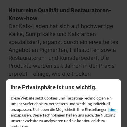
Naturreine Qualität und Restauratoren-
Know-how
Der Kalk-Laden hat sich auf hochwertige
Kalke, Sumpfkalke und Kalkfarben
spezialisiert, ergänzt durch ein erweitertes
Angebot an Pigmenten, Hilfsstoffen sowie
Restauratoren- und Künstlerbedarf. Die
Produkte werden seit Jahren in der Praxis
erprobt – einige, wie die trocken
gelöschten Kalkmörtel, wurden sogar
Ihre Privatsphäre ist uns wichtig.
eigenentwickelt, um spezifische
Anforderungen aus der Denkmalpflege zu
Diese Website setzt Cookies und Targeting-Technologien ein,
um Ihr Surferlebnis zu verbessern und Werbung individuell
erfüllen.
anzupassen. Sie haben die Möglichkeit, Ihre Einstellungen
hier
anzupassen. Diese Technologien helfen uns auch, die Nutzung
Kunden profitieren dabei vom langjährigen
unserer Website zu analysieren und sie kontinuierlich zu
Erfahrungsschatz eines
verbessern.