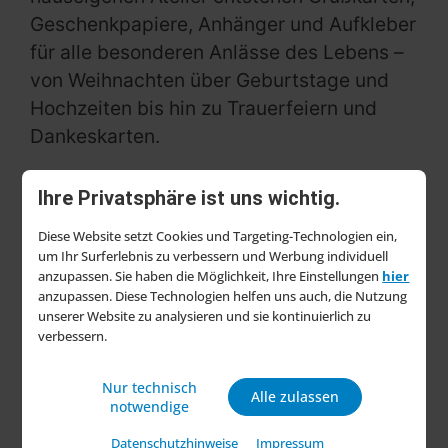
Geschenkpapiere, Anhänger und Aufkleber
für alle besonderen Anlässe des Lebens –
von Weihnachten über Geburtstage und
Hochzeiten bis hin zu Trauerfeiern und
Dankeskarten.
„Wir glauben an die Kraft echter Worte und
Ihre Privatsphäre ist uns wichtig.
liebevoller Gesten“, so die Philosophie des
Unternehmens. Alle Produkte werden im
Diese Website setzt Cookies und Targeting-Technologien ein,
um Ihr Surferlebnis zu verbessern und Werbung individuell
nachhaltigen Print-on-Demand-Verfahren
anzupassen. Sie haben die Möglichkeit, Ihre Einstellungen
hier
hergestellt, ressourcenschonend
anzupassen. Diese Technologien helfen uns auch, die Nutzung
unserer Website zu analysieren und sie kontinuierlich zu
produziert und stammen aus deutscher
verbessern.
Fertigung. Die Papeterie verbindet
klassische Illustrationen mit moderner
Nur technisch
Alle zulassen
Grafik und nostalgischen Motiven zu
notwendige
Kollektionen, die Wärme, Stil und
Datenschutzhinweise
Impressum