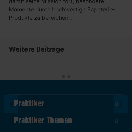
damit seine Mission fort, besondere
Momente durch hochwertige Papeterie-
Produkte zu bereichern.
Weitere Beiträge
Praktiker
❮
❯
Über Uns
Praktiker Themen
Impressum