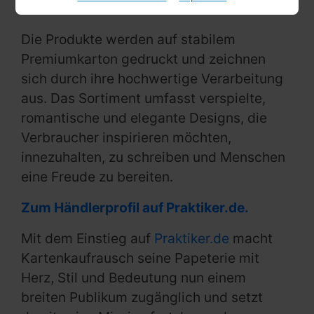
Persönlichkeit ausstrahlen.
Die Produkte werden auf stabilem
Premiumkarton gedruckt und zeichnen
sich durch ihre hochwertige Verarbeitung
aus. Das Sortiment umfasst verspielte,
romantische und elegante Designs, die
Verbraucher inspirieren möchten,
innezuhalten, zu schreiben und Menschen
eine Freude zu bereiten.
Zum Händlerprofil auf Praktiker.de.
Mit dem Einstieg auf
Praktiker.de
macht
Kartenkaufrausch seine Papeterie mit
Herz, Stil und Bedeutung nun einem
breiten Publikum zugänglich und setzt