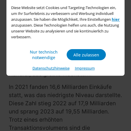
Prozent aus.
Diese Website setzt Cookies und Targeting-Technologien ein,
um Ihr Surferlebnis zu verbessern und Werbung individuell
Die Girocard ist mit 42,4 Prozent des
anzupassen. Sie haben die Möglichkeit, Ihre Einstellungen
hier
Gesamtumsatzes die am häufigsten
anzupassen. Diese Technologien helfen uns auch, die Nutzung
unserer Website zu analysieren und sie kontinuierlich zu
genutzte Karte, weit vor den traditionellen
verbessern.
Kreditkarten und deren neuen
Debitvarianten. Dennoch erleben
Nur technisch
Alle zulassen
insbesondere Visa Debit und Debit
notwendige
Mastercard, trotz hoher Kosten für die
Datenschutzhinweise
Impressum
Händler, das größte Wachstum.
In 2021 fanden 16,6 Milliarden Einkäufe
statt, was das niedrigste Niveau darstellte.
Diese Zahl stieg 2022 auf 17,9 Milliarden
und sprang 2023 auf 19,55 Milliarden.
Trotz eines erhöhten
Transaktionsvolumens sind die