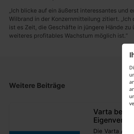
„Ich blicke auf ein äußerst interessantes und 
Wilbrand in der Konzernmitteilung zitiert. „I
ist es Zeit, die Geschäfte in jüngere Hände zu
weiteres profitables Wachstum möglich ist.“
I
Di
um
an
Weitere Beiträge
an
un
v
Varta beant
Eigenverwa
Die Varta AG h