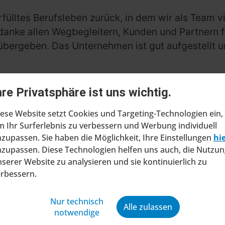
erfülltes Berufsleben zurück, in dem wir als Team v
ch danke allen Wegbegleitern, Kunden und Partnern
 übergeben. Das Unternehmen ist gut aufgestellt un
hre Privatsphäre ist uns wichtig.
ese Website setzt Cookies und Targeting-Technologien ein,
 Ihr Surferlebnis zu verbessern und Werbung individuell
zupassen. Sie haben die Möglichkeit, Ihre Einstellungen
hi
zupassen. Diese Technologien helfen uns auch, die Nutzun
serer Website zu analysieren und sie kontinuierlich zu
erbessern.
ragt Insolvenzverfahren in
ltung
Nur technisch
Alle zulassen
notwendige
at beim Amtsgericht Stuttgart einen Antrag