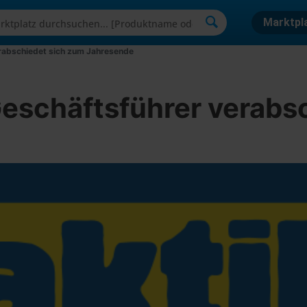
Marktpl
rabschiedet sich zum Jahresende
eschäftsführer verabs