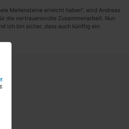
iele Meilensteine erreicht haben“, wird Andreas
 für die vertrauensvolle Zusammenarbeit. Nun
d ich bin sicher, dass auch künftig ein
er
g