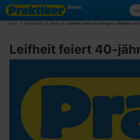
News
Start
Marktplatz
News
Leifheit feiert 40-jähriges Jubiläum de
Leifheit feiert 40-j