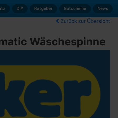
atz
DIY
Ratgeber
Gutscheine
News
Zurück zur Übersicht
nomatic Wäschespinne