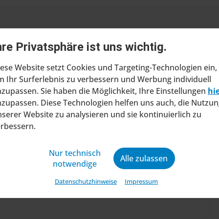
hre Privatsphäre ist uns wichtig.
ese Website setzt Cookies und Targeting-Technologien ein,
 Ihr Surferlebnis zu verbessern und Werbung individuell
zupassen. Sie haben die Möglichkeit, Ihre Einstellungen
hi
ragt Insolvenzverfahren in
zupassen. Diese Technologien helfen uns auch, die Nutzun
ltung
serer Website zu analysieren und sie kontinuierlich zu
erbessern.
at beim Amtsgericht Stuttgart einen Antrag
ung eines Insolvenzverfahrens in
Nur technisch
ng gestellt. Mit diesem Schritt will das
Alle zulassen
notwendige
ine wirtschaftliche Zukunft sic...
Datenschutzhinweise
Impressum
04.08.2026 .