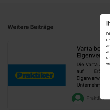
I
Weitere Beiträge
Di
um
an
Varta beant
an
Eigenverwa
un
v
Die Varta AG h
auf Eröffn
Eigenverwaltu
Unternehmen se
Praktiker