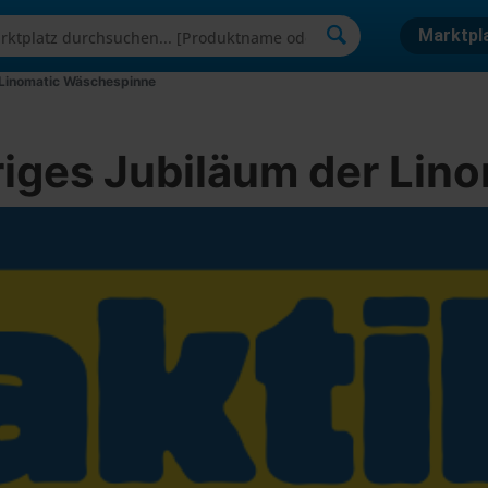
Marktpl
r Linomatic Wäschespinne
ähriges Jubiläum der Li