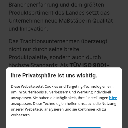
Branchenerfahrung und dem größten
Produktsortiment des Landes setzt das
Unternehmen neue Maßstäbe in Qualität
und Innovation.
Das Traditionsunternehmen überzeugt
nicht nur durch seine breite
Produktpalette, sondern auch durch
höchste Standards: Als
TÜV ISO 9001-
zertifizierter
Betrieb garantiert Magna-C
Ihre Privatsphäre ist uns wichtig.
durchgängiges Qualitätsmanagement –
Diese Website setzt Cookies und Targeting-Technologien ein,
vom Design bis zur Auslieferung.
um Ihr Surferlebnis zu verbessern und Werbung individuell
Besonderes Augenmerk liegt auf der
anzupassen. Sie haben die Möglichkeit, Ihre Einstellungen
hier
anzupassen. Diese Technologien helfen uns auch, die Nutzung
Entwicklung
maßgeschneiderter
unserer Website zu analysieren und sie kontinuierlich zu
Lösungen
: Ein Team hauseigener
verbessern.
Vertriebsingenieure arbeitet kontinuierlich