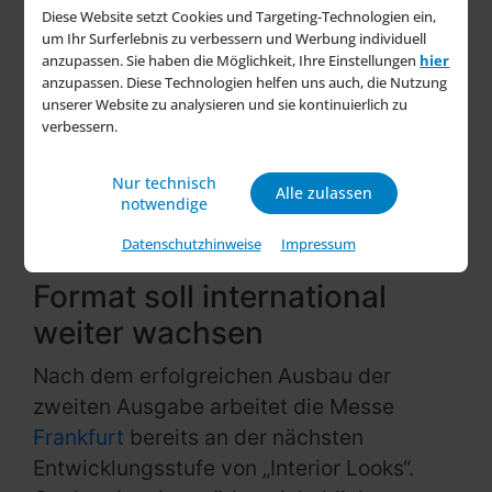
bestätigt uns darin, dieses Format
Diese Website setzt Cookies und Targeting-Technologien ein,
konsequent weiterzuentwickeln und
um Ihr Surferlebnis zu verbessern und Werbung individuell
international auszubauen“, sagt Yvonne
anzupassen. Sie haben die Möglichkeit, Ihre Einstellungen
hier
anzupassen. Diese Technologien helfen uns auch, die Nutzung
Engelmann, Leiterin Ambiente Living &
unserer Website zu analysieren und sie kontinuierlich zu
Giving. „Interior Looks“ bringt starke
verbessern.
Marken mit relevanten Zielgruppen
zusammen – und schafft so die Grundlage
Nur technisch
Alle zulassen
notwendige
für nachhaltige Partnerschaften im
Projektgeschäft.“
Datenschutzhinweise
Impressum
Format soll international
weiter wachsen
Nach dem erfolgreichen Ausbau der
zweiten Ausgabe arbeitet die Messe
Frankfurt
bereits an der nächsten
Entwicklungsstufe von „Interior Looks“.