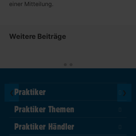
einer Mitteilung.
Weitere Beiträge
Praktiker
❮
❯
Über Uns
Praktiker Themen
Impressum
DIY Helden
AGB
Praktiker Händler
Marktplatz
Datenschutz