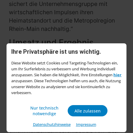
sichert die Unternehmensgruppe mit
wirtschaftlichen Impulsen ihren
Heimatstandort und die Metropolregion
Rhein-Main nachhaltig.“
Umsatz und Ergebnis
gesteigert
Ihre Privatsphäre ist uns wichtig.
Die Messe Frankfurt wächst nach eigenen
Diese Website setzt Cookies und Targeting-Technologien ein,
um Ihr Surferlebnis zu verbessern und Werbung individuell
Angaben schneller als erwartet und konnte
anzupassen. Sie haben die Möglichkeit, Ihre Einstellungen
hier
ihren Umsatz 2023 gegenüber dem
anzupassen. Diese Technologien helfen uns auch, die Nutzung
unserer Website zu analysieren und sie kontinuierlich zu
Vorjahr um ein Drittel auf 609 Millionen
verbessern.
Euro (2022: 454,2 Millionen Euro) steigern.
Das Ergebnis 2023 hat sich gegenüber
Nur technisch
Alle zulassen
dem Vorjahr ebenfalls deutlich verbessert
notwendige
und lag bei rund 19 Millionen Euro, nach
Datenschutzhinweise
Impressum
einem Konzernjahresfehlbetrag von -25,7