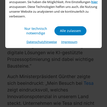
anzupassen. Sie haben die Möglichkeit, Ihre Einstellungen
hier
Bedeutung“, erklärte Dr. Ingrid Sebald,
anzupassen. Diese Technologien helfen uns auch, die Nutzung
unserer Website zu analysieren und sie kontinuierlich zu
Vorständin Technologie bei Tesa. „Wir
verbessern.
setzen dabei auf innovative Technologien,
die uns helfen, unsere Prozesse zu
Nur technisch
Alle zulassen
optimieren und gleichzeitig unseren
notwendige
ökologischen Fußabdruck zu minimieren.
Datenschutzhinweise
Impressum
Der Umstieg auf erneuerbare Energien und
digitale Lösungen wie KI-gestützte
Prozessoptimierung sind dabei wichtige
Bausteine.“
Auch Ministerpräsident Günther zeigte
sich beeindruckt: „Mein Besuch bei
Tesa
zeigt eindrucksvoll, welches
Innovationspotenzial in unserem Land
steckt. Unternehmen wie Tesa sind nicht