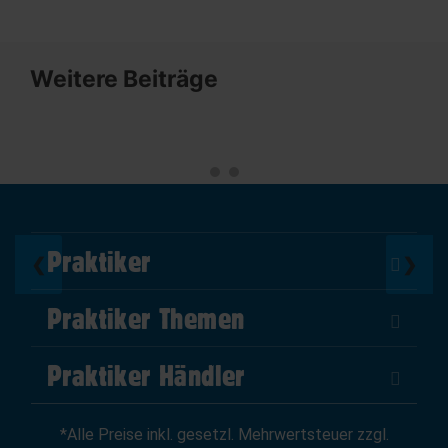
Weitere Beiträge
Praktiker
❮
❯
Über Uns
Praktiker Themen
Impressum
DIY Helden
AGB
Praktiker Händler
Marktplatz
Datenschutz
Als Händler verkaufen
Baumarktfinder
Widerrufsrecht
*Alle Preise inkl. gesetzl. Mehrwertsteuer zzgl.