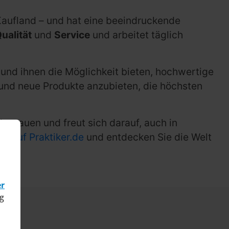
Kaufland – und hat eine beeindruckende
ualität
und
Service
und arbeitet täglich
und ihnen die Möglichkeit bieten, hochwertige
 und neue Produkte anzubieten, die höchsten
trauen und freut sich darauf, auch in
te auf Praktiker.de
und entdecken Sie die Welt
er
g