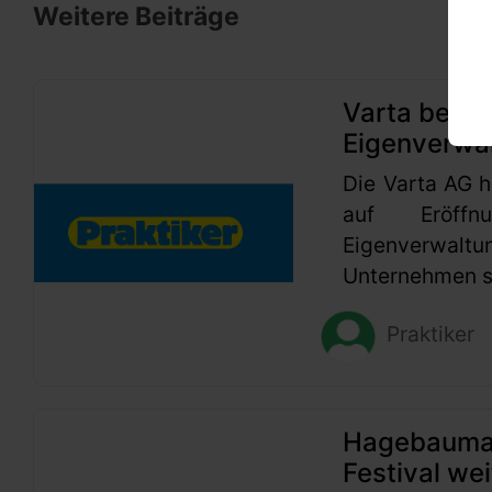
Weitere Beiträge
Varta beant
Eigenverwa
Die Varta AG h
auf Eröffn
Eigenverwaltu
Unternehmen se
Praktiker
Hagebaumark
Festival wei