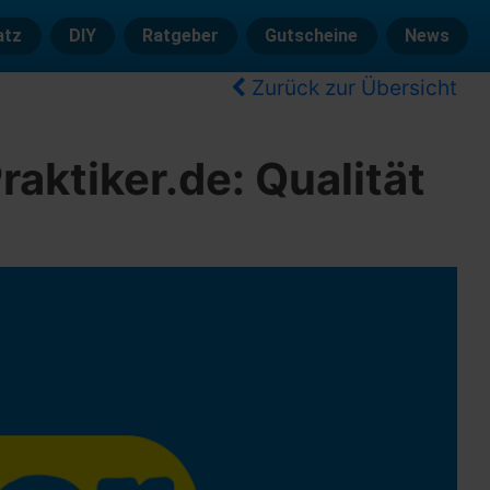
atz
DIY
Ratgeber
Gutscheine
News
Zurück zur Übersicht
aktiker.de: Qualität