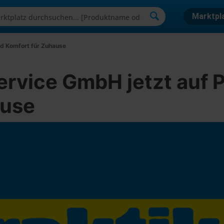
Marktpl
nd Komfort für Zuhause
vice GmbH jetzt auf Pr
ause