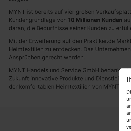
MYNT ist bereits auf vier großen Verkaufspla
Kundengrundlage von
10 Millionen Kunden
au
daran, die Bedürfnisse seiner Kunden zu erfül
Mit der Erweiterung auf den Praktiker.de Mar
Heimtextilien zu entdecken. Das Unternehmen i
Ansprüchen gerecht werden.
MYNT Handels und Service GmbH bedankt sich 
Zukunft innovative Produkte und Dienstleistun
I
der komfortablen Heimtextilien von MYNT!
Di
um
an
an
un
v