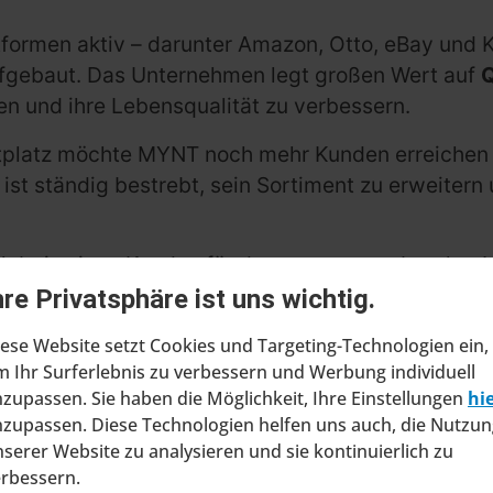
ttformen aktiv – darunter Amazon, Otto, eBay und 
fgebaut. Das Unternehmen legt großen Wert auf
Q
len und ihre Lebensqualität zu verbessern.
ktplatz möchte MYNT noch mehr Kunden erreichen 
st ständig bestrebt, sein Sortiment zu erweitern
bei seinen Kunden für das entgegengebrachte Ver
gen anzubieten. Besuchen Sie jetzt die
Händlersei
hre Privatsphäre ist uns wichtig.
ese Website setzt Cookies und Targeting-Technologien ein,
 Ihr Surferlebnis zu verbessern und Werbung individuell
zupassen. Sie haben die Möglichkeit, Ihre Einstellungen
hi
zupassen. Diese Technologien helfen uns auch, die Nutzun
serer Website zu analysieren und sie kontinuierlich zu
erbessern.