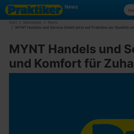
News
Start
Marktplatz
News
MYNT Handels und Service GmbH jetzt auf Praktiker.de: Qualität u
MYNT Handels und Ser
und Komfort für Zuh