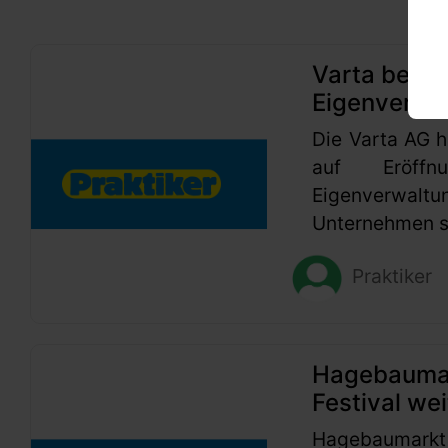
Varta beant
Eigenverwa
Die Varta AG h
auf Eröffn
Eigenverwaltu
Unternehmen se
Praktiker
Hagebaumark
Festival wei
Hagebaumarkt