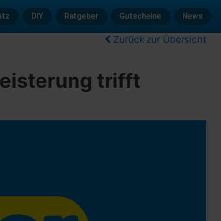
atz
DIY
Ratgeber
Gutscheine
News
Zurück zur Übersicht
isterung trifft