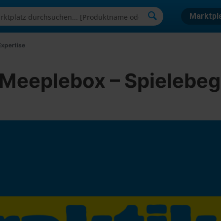
Marktpl
Expertise
 Meeplebox – Spielebege