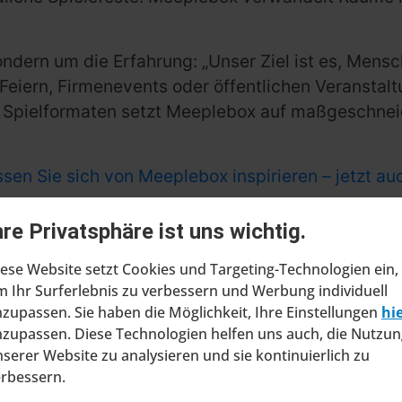
 sondern um die Erfahrung: „Unser Ziel ist es, M
n Feiern, Firmenevents oder öffentlichen Veransta
an Spielformaten setzt Meeplebox auf maßgeschnei
sen Sie sich von Meeplebox inspirieren – jetzt au
rt Meeplebox seine Reichweite und macht seine Exp
hre Privatsphäre ist uns wichtig.
eeplebox gilt:
Jedes Spiel ist ein Abenteuer – und
ese Website setzt Cookies und Targeting-Technologien ein,
 Ihr Surferlebnis zu verbessern und Werbung individuell
zupassen. Sie haben die Möglichkeit, Ihre Einstellungen
hi
zupassen. Diese Technologien helfen uns auch, die Nutzun
serer Website zu analysieren und sie kontinuierlich zu
erbessern.