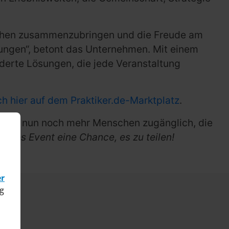
enschen zusammenzubringen und die Freude am
ltungen“, betont das Unternehmen. Mit einem
derte Lösungen, die jede Veranstaltung
ch hier auf dem Praktiker.de-Marktplatz
.
ertise nun noch mehr Menschen zugänglich, die
 jedes Event eine Chance, es zu teilen!
er
g