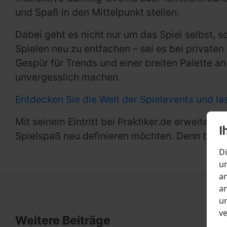
und Spaß in den Mittelpunkt stellen.
Dabei geht es nicht nur um das Spiel selbst,
Spielen neu zu entfachen – sei es bei private
Gespür für Trends und einer breiten Palette 
unvergesslich machen.
Entdecken Sie die Welt der Spielevents und las
Mit seinem Eintritt bei Praktiker.de erweite
I
Spielspaß neu definieren möchten. Denn bei M
Di
um
an
an
un
v
Weitere Beiträge