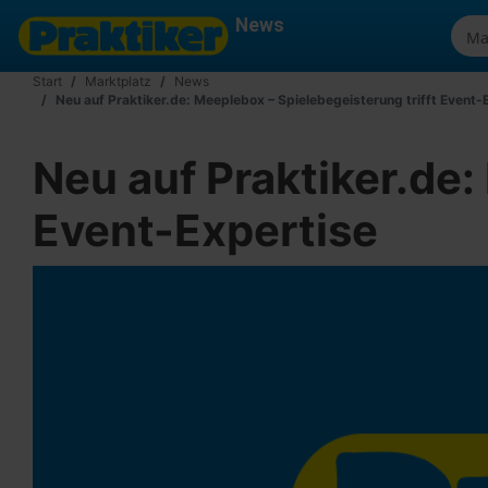
News
Start
Marktplatz
News
Neu auf Praktiker.de: Meeplebox – Spielebegeisterung trifft Event-
Neu auf Praktiker.de:
Event-Expertise