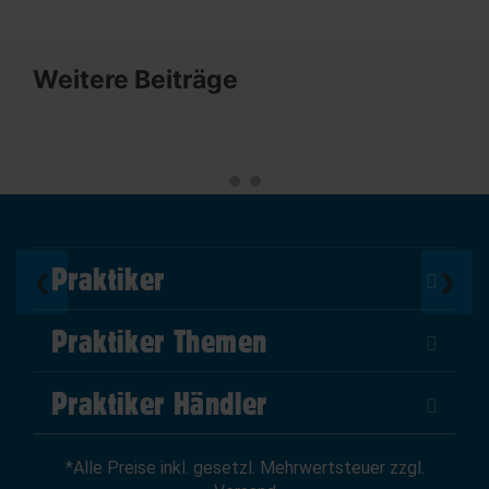
Weitere Beiträge
Praktiker
❮
❯
Über Uns
Praktiker Themen
Impressum
DIY Helden
AGB
Praktiker Händler
Marktplatz
Datenschutz
Als Händler verkaufen
Baumarktfinder
Widerrufsrecht
*Alle Preise inkl. gesetzl. Mehrwertsteuer zzgl.
Zum Händler-Login
Gutscheine