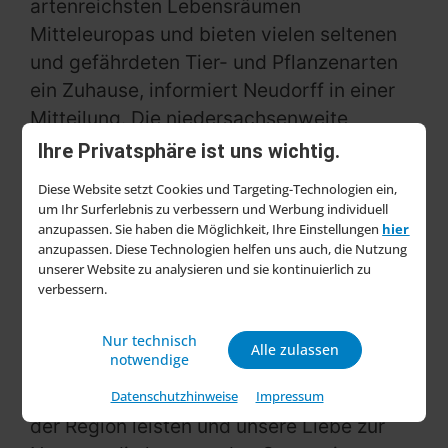
artenreichsten Lebensräumen
Mitteleuropas und bieten vielen seltenen
und gefährdeten Tier- und Pflanzenarten
ein Zuhause, informiert Neudorff in einer
Mitteilung. Die niedersachsenweite
Pflanzaktion symbolisiere daher nicht nur
Ihre Privatsphäre ist uns wichtig.
die tief verwurzelte Verbindung von
Diese Website setzt Cookies und Targeting-Technologien ein,
Neudorff zur Natur, sondern zeige auch
um Ihr Surferlebnis zu verbessern und Werbung individuell
das langfristige Engagement für
anzupassen. Sie haben die Möglichkeit, Ihre Einstellungen
hier
anzupassen. Diese Technologien helfen uns auch, die Nutzung
Nachhaltigkeit, heißt es. „Die Obstbäume
unserer Website zu analysieren und sie kontinuierlich zu
stehen für unsere Tradition und unsere
verbessern.
Verantwortung, die Umwelt nachhaltig zu
erhalten“, betonte Richard von Herman,
Nur technisch
Alle zulassen
notwendige
Neudorff-Geschäftsführer. „Wir möchten
einen positiven Beitrag zur Biodiversität in
Datenschutzhinweise
Impressum
der Region leisten und unsere Liebe zur