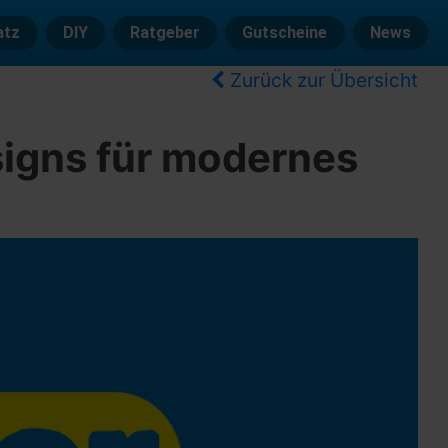
atz
DIY
Ratgeber
Gutscheine
News
Zurück zur Übersicht
signs für modernes