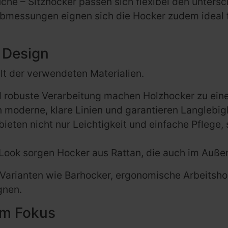
r Küche – Sitzhocker passen sich flexibel den unt
bmessungen eignen sich die Hocker zudem ideal f
s Design
falt der verwendeten Materialien.
 robuste Verarbeitung machen Holzhocker zu einem
 moderne, klare Linien und garantieren Langlebigk
bieten nicht nur Leichtigkeit und einfache Pflege
 Look sorgen Hocker aus Rattan, die auch im Außen
Varianten wie Barhocker, ergonomische Arbeitshock
gnen.
im Fokus