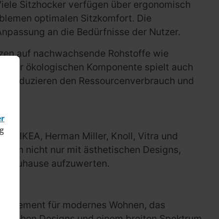
iele Sitzhocker verfügen über ergonomisch
blemen optimalen Sitzkomfort. Die
 Anpassung an die Bedürfnisse der Nutzer.
setzen auf nachwachsende Rohstoffe wie
en der ökologischen Komponente spielt auch
ten, reduzieren den Ressourcenverbrauch und
er
g
ie IKEA, Herman Miller, Knoll, Vitra und
ugen nicht nur mit ästhetischen Designs,
edes Zuhause aufzuwerten.
ein Statement für modernes Wohnen, das
gonomischen Designs und einem breiten Spektrum