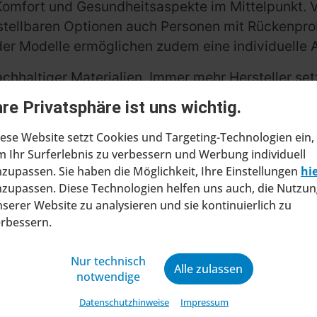
mfort und Gesundheitsaspekte im Mittelpunkt. V
stellbaren Optionen auch Personen mit Rückenpro
t der Modelle ermöglichen zudem eine individuelle
nachhaltiger Materialien. Immer mehr Hersteller 
 um umweltfreundliche Produkte zu schaffen. Neb
hre Privatsphäre ist uns wichtig.
e
Sitzhocker
, die über Jahre hinweg Freude berei
ese Website setzt Cookies und Targeting-Technologien ein,
 Ihr Surferlebnis zu verbessern und Werbung individuell
ätsgarant
zupassen. Sie haben die Möglichkeit, Ihre Einstellungen
hi
zupassen. Diese Technologien helfen uns auch, die Nutzun
ierter Lösungen nicht im Stich. Namhafte Marken w
serer Website zu analysieren und sie kontinuierlich zu
chste Qualitätsansprüche. Diese Hersteller überze
erbessern.
nd langlebig sind – ideale Voraussetzungen, um j
Nur technisch
Alle zulassen
notwendige
weit mehr als nur eine Sitzgelegenheit. Sie sind 
Datenschutzhinweise
Impressum
ich vereint. Mit einer Vielfalt an Materialien, er