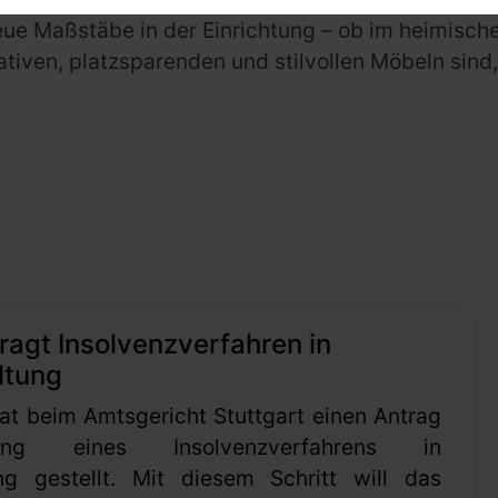
eue Maßstäbe in der Einrichtung – ob im heimisc
ativen, platzsparenden und stilvollen Möbeln sind,
ragt Insolvenzverfahren in
ltung
at beim Amtsgericht Stuttgart einen Antrag
ung eines Insolvenzverfahrens in
ng gestellt. Mit diesem Schritt will das