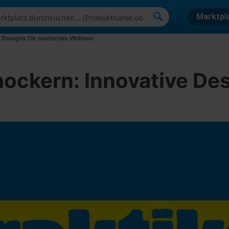
Marktpl
ve Designs für modernes Wohnen
hockern: Innovative De