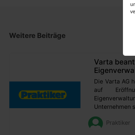
un
v
Weitere Beiträge
Varta beant
Eigenverwa
Die Varta AG h
auf Eröffn
Eigenverwaltu
Unternehmen se
Praktiker