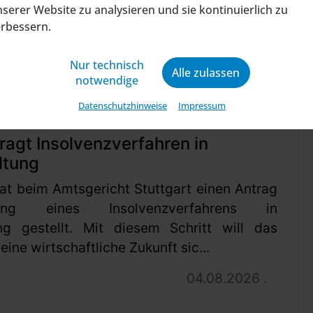
serer Website zu analysieren und sie kontinuierlich zu
erbessern.
Nur technisch
Alle zulassen
notwendige
Datenschutzhinweise
Impressum
ragt Insolvenzverfahren in
ltung
at beim Amtsgericht Stuttgart einen Antrag
ung eines Insolvenzverfahrens in
ng gestellt. Mit diesem Schritt will das
ine wirtschaftliche Zukunft sic...
04.08.2026 .