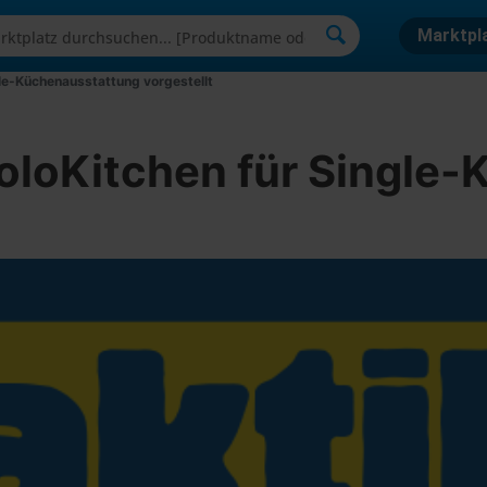
Marktpl
le-Küchenausstattung vorgestellt
oloKitchen für Single