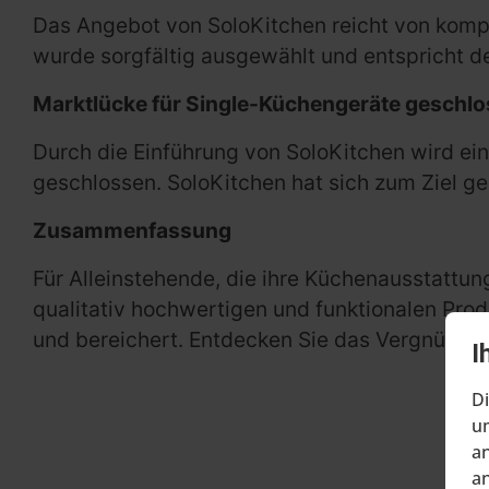
Das Angebot von SoloKitchen reicht von kompa
wurde sorgfältig ausgewählt und entspricht de
Marktlücke für Single-Küchengeräte geschl
Durch die Einführung von SoloKitchen wird ei
geschlossen. SoloKitchen hat sich zum Ziel ge
Zusammenfassung
Für Alleinstehende, die ihre Küchenausstattung
qualitativ hochwertigen und funktionalen Prod
und bereichert. Entdecken Sie das Vergnügen
I
Di
um
an
an