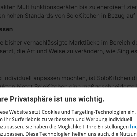
kten Multifunktionsgeräten bis zu energieeffizien
n hohen Standards von SoloKitchen in Bezug auf Q
ossen
ne bisher vernachlässigte Marktlücke im Bereich d
setzt, die Art und Weise zu verändern, wie Single
 individuell anpassen möchten, ist SoloKitchen di
ukten bietet SoloKitchen eine maßgeschneiderte L
 des Kochens mit SoloKitchen.
hre Privatsphäre ist uns wichtig.
ese Website setzt Cookies und Targeting-Technologien ein,
 Ihr Surferlebnis zu verbessern und Werbung individuell
zupassen. Sie haben die Möglichkeit, Ihre Einstellungen
hi
zupassen. Diese Technologien helfen uns auch, die Nutzun