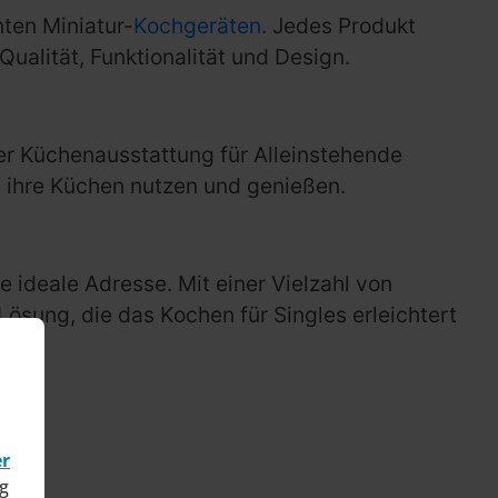
ten Miniatur-
Kochgeräten
. Jedes Produkt
ualität, Funktionalität und Design.
er Küchenausstattung für Alleinstehende
s ihre Küchen nutzen und genießen.
e ideale Adresse. Mit einer Vielzahl von
ösung, die das Kochen für Singles erleichtert
er
g