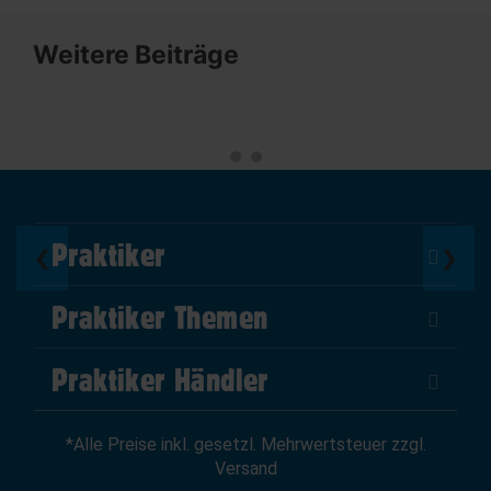
Weitere Beiträge
Praktiker
❮
❯
Über Uns
Praktiker Themen
Impressum
DIY Helden
AGB
Praktiker Händler
Marktplatz
Datenschutz
Als Händler verkaufen
Baumarktfinder
Widerrufsrecht
*Alle Preise inkl. gesetzl. Mehrwertsteuer zzgl.
Zum Händler-Login
Gutscheine
Widerruf erklären
Versand