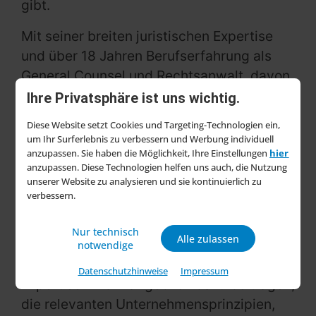
gibt.
Mit seiner breiten juristischen Expertise
und über 18 Jahren Berufserfahrung als
General Counsel und Rechtsanwalt, davon
elf Jahre in der Geschäftsleitung eines
Ihre Privatsphäre ist uns wichtig.
großen Familienunternehmens im
Diese Website setzt Cookies und Targeting-Technologien ein,
Lebensmittelhandel, bringt Dr. Klein
um Ihr Surferlebnis zu verbessern und Werbung individuell
fundiertes Know-how und praxisnahe
anzupassen. Sie haben die Möglichkeit, Ihre Einstellungen
hier
anzupassen. Diese Technologien helfen uns auch, die Nutzung
Führungserfahrung mit.
unserer Website zu analysieren und sie kontinuierlich zu
verbessern.
„Mit Dr. Stephan Klein gewinnen wir eine
versierte Führungspersönlichkeit, die
Nur technisch
Alle zulassen
unseren Bereich Governance & Legal
notwendige
strategisch weiterentwickeln wird. Seine
Datenschutzhinweise
Impressum
Expertise wird maßgeblich dazu beitragen,
die relevanten Unternehmensprinzipien,