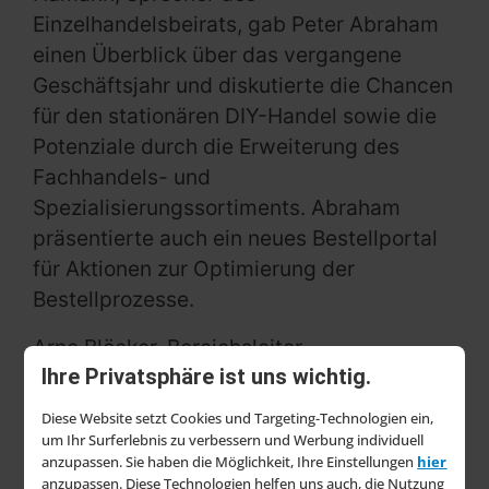
Einzelhandelsbeirats, gab Peter Abraham
einen Überblick über das vergangene
Geschäftsjahr und diskutierte die Chancen
für den stationären DIY-Handel sowie die
Potenziale durch die Erweiterung des
Fachhandels- und
Spezialisierungssortiments. Abraham
präsentierte auch ein neues Bestellportal
für Aktionen zur Optimierung der
Bestellprozesse.
Arne Blöcker, Bereichsleiter
Ihre Privatsphäre ist uns wichtig.
Produktdatenmanagement /
Digitalisierung, präsentierte die
Diese Website setzt Cookies und Targeting-Technologien ein,
Erweiterung des E-Commerce-
um Ihr Surferlebnis zu verbessern und Werbung individuell
anzupassen. Sie haben die Möglichkeit, Ihre Einstellungen
hier
Dienstleistungsangebots, das auf neue,
anzupassen. Diese Technologien helfen uns auch, die Nutzung