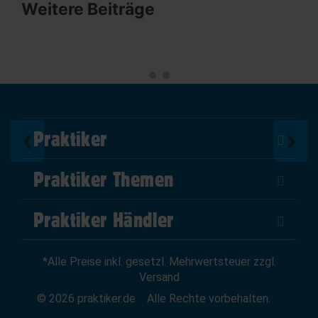
Weitere Beiträge
Praktiker
❮
❯
Über Uns
Praktiker Themen
Impressum
DIY Helden
AGB
Praktiker Händler
Marktplatz
Datenschutz
Als Händler verkaufen
Baumarktfinder
Widerrufsrecht
*Alle Preise inkl. gesetzl. Mehrwertsteuer zzgl.
Zum Händler-Login
Gutscheine
Widerruf erklären
Versand
Affiliate Partnerprogramm
News
© 2026 praktiker.de
Alle Rechte vorbehalten.
Kredit