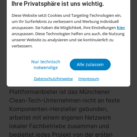
Ihre Privatsphäre ist uns wichtig.
OBI in die nächste Phase unserer Mission
zu gehen.“
Diese Website setzt Cookies und Targeting-Technologien ein,
um Ihr Surferlebnis zu verbessern und Werbung individuell
Kundenvorteil durch „One-Stop-Shop-
anzupassen. Sie haben die Möglichkeit, Ihre Einstellungen
hier
anzupassen. Diese Technologien helfen uns auch, die Nutzung
Ansatz“
unserer Website zu analysieren und sie kontinuierlich zu
verbessern.
Im Mittelpunkt des Angebots für Obi
Kundinnen und Kunden steht bei
Nur technisch
Alle zulassen
energetischen Sanierungsprojekten der
notwendige
universelle „One-Stop-Shop”-Ansatz von
Datenschutzhinweise
Impressum
42watt. Anders als viele große
Plattformanbieter ist das Münchener
Clean-Tech-Unternehmen nicht an feste
Komponenten-Hersteller gebunden,
arbeitet mit einem eigenen Netzwerk
lokaler Fachbetriebe zusammen und
begleitet jedes Projekt von der ersten