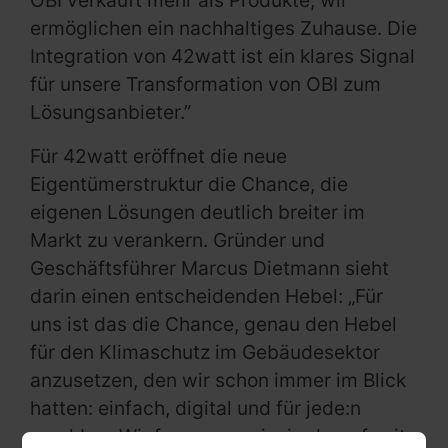
OBI verkauft mehr als Produkte, wir
ermöglichen ein nachhaltiges Zuhause. Die
Integration von 42watt ist ein klares Signal
für unsere Transformation von OBI zum
Lösungsanbieter.”
Für 42watt eröffnet die neue
Eigentümerstruktur die Chance, die
eigenen Lösungen deutlich breiter im
Markt zu verankern. Gründer und
Geschäftsführer Marcus Dietmann sieht
darin einen entscheidenden Hebel: „Für
uns ist das die Chance, genau den Hebel
für den Klimaschutz im Gebäudesektor
anzusetzen, den wir schon immer im Blick
hatten: einfach, digital und für jede:n
machbar. Wir freuen uns riesig darauf, mit