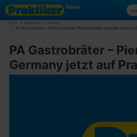
News
Start
Marktplatz
News
PA Gastrobräter – Pierre Archinal: Professionelle Gasgrills Made in 
PA Gastrobräter – Pie
Germany jetzt auf Pra