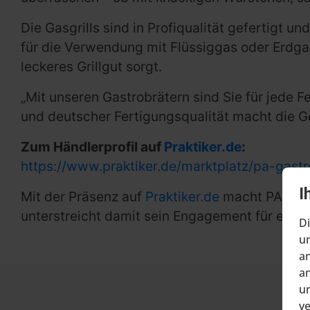
Die Gasgrills sind in Profiqualität gefertigt 
für die Verwendung mit Flüssiggas oder Erdgas
leckeres Grillgut sorgt.
„Mit unseren Gastrobrätern sind Sie für jede 
und deutscher Fertigungsqualität macht die Ge
Zum Händlerprofil auf
Praktiker.de
:
https://www.praktiker.de/marktplatz/pa-gastr
I
Mit der Präsenz auf
Praktiker.de
macht PA Gastr
unterstreicht damit sein Engagement für erstkl
Di
um
an
an
un
v