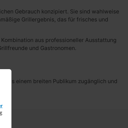
blichen Gebrauch konzipiert. Sie sind wahlweise
mäßige Grillergebnis, das für frisches und
e Kombination aus professioneller Ausstattung
Grillfreunde und Gastronomen.
sgrills einem breiten Publikum zugänglich und
ität.
er
g