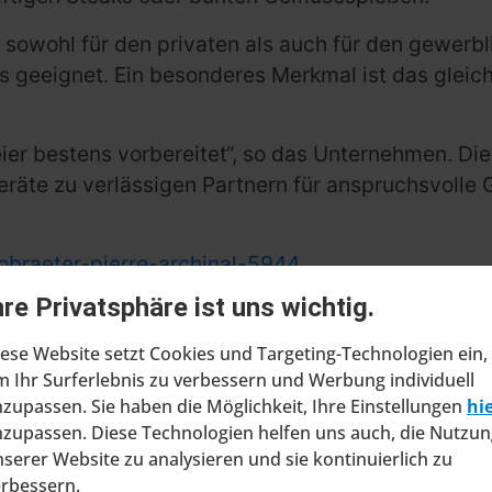
und sowohl für den privaten als auch für den gewer
 geeignet. Ein besonderes Merkmal ist das gleich
Feier bestens vorbereitet“, so das Unternehmen. Di
räte zu verlässigen Partnern für anspruchsvolle 
obraeter-pierre-archinal-5944
hre Privatsphäre ist uns wichtig.
obräter – Pierre Archinal seine hochwertigen Ga
assige Grillergebnisse und langlebige Produktqual
ese Website setzt Cookies und Targeting-Technologien ein,
 Ihr Surferlebnis zu verbessern und Werbung individuell
zupassen. Sie haben die Möglichkeit, Ihre Einstellungen
hi
zupassen. Diese Technologien helfen uns auch, die Nutzun
serer Website zu analysieren und sie kontinuierlich zu
erbessern.