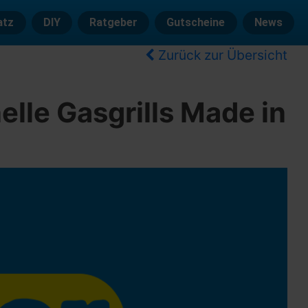
atz
DIY
Ratgeber
Gutscheine
News
Zurück zur Übersicht
elle Gasgrills Made in