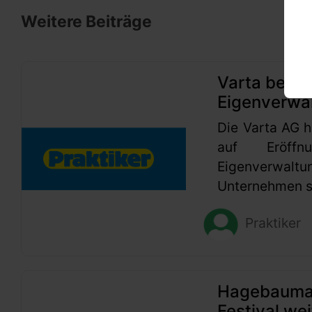
Weitere Beiträge
Varta beant
Eigenverwa
Die Varta AG h
auf Eröffn
Eigenverwaltu
Unternehmen se
Praktiker
Hagebaumark
Festival wei