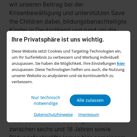
wir unseren Beitrag bei der
Krisenbewältigung und unterstützen Save
the Children dabei, bildungsbenachteiligte
Kinder in Deutschland und rund um die
Welt zu erreichen“, wird Dr. Norman
Ihre Privatsphäre ist uns wichtig.
Goldberg, Vorstandsvorsitzender der Tesa
Diese Website setzt Cookies und Targeting-Technologien ein,
SE, in einer Mitteilung zitiert.
um Ihr Surferlebnis zu verbessern und Werbung individuell
anzupassen. Sie haben die Möglichkeit, Ihre Einstellungen
hier
In Deutschland ist der Bildungserfolg von
anzupassen. Diese Technologien helfen uns auch, die Nutzung
unserer Website zu analysieren und sie kontinuierlich zu
Kindern nach wie vor stark von ihrer
verbessern.
sozialen Herkunft abhängig. Um
Bildungsgerechtigkeit zu fördern, setzt
Nur technisch
Alle zulassen
Save the Children auf das MakerLabs-
notwendige
Projekt, das bundesweit digitale Teilhabe
Datenschutzhinweise
Impressum
vorantreibt. Kinder und Jugendliche
zwischen sechs und 18 Jahren sowie