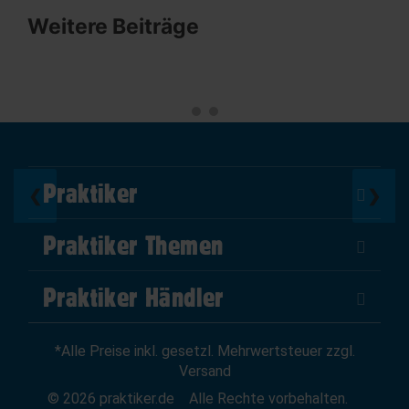
Weitere Beiträge
Praktiker
❮
❯
Über Uns
Praktiker Themen
Impressum
DIY Helden
AGB
Praktiker Händler
Marktplatz
Datenschutz
Als Händler verkaufen
Baumarktfinder
Widerrufsrecht
*Alle Preise inkl. gesetzl. Mehrwertsteuer zzgl.
Zum Händler-Login
Gutscheine
Widerruf erklären
Versand
Affiliate Partnerprogramm
News
© 2026 praktiker.de
Alle Rechte vorbehalten.