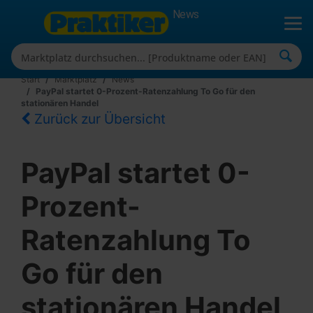
News
Start
Marktplatz
News
PayPal startet 0-Prozent-Ratenzahlung To Go für den
stationären Handel
Zurück zur Übersicht
PayPal startet 0-
Prozent-
Ratenzahlung To
Go für den
stationären Handel