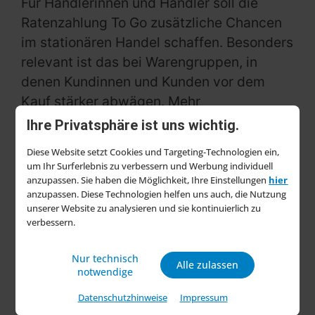
Für Händlerinnen und Händler soll die
Ratenzahlung To Go zusätzliche Chancen
im stationären Handel schaffen. Besonders
relevant ist das bei Warengruppen, in
denen Kundinnen und Kunden vor dem
Kauf stärker abwägen. Mehr
Zahlungsflexibilität kann hier helfen,
Ihre Privatsphäre ist uns wichtig.
Kaufabbrüche zu reduzieren und die
Diese Website setzt Cookies und Targeting-Technologien ein,
Abschlussquote zu erhöhen.
um Ihr Surferlebnis zu verbessern und Werbung individuell
anzupassen. Sie haben die Möglichkeit, Ihre Einstellungen
hier
Nutzung über virtuelle Karte
anzupassen. Diese Technologien helfen uns auch, die Nutzung
unserer Website zu analysieren und sie kontinuierlich zu
in der PayPal-App
verbessern.
Der Ablauf ist auf eine einfache Nutzung
Nur technisch
ausgelegt. Kundinnen und Kunden
Alle zulassen
notwendige
beantragen vor dem Einkauf in der PayPal-
Datenschutzhinweise
Impressum
App einen Kreditbetrag. Wird der Antrag