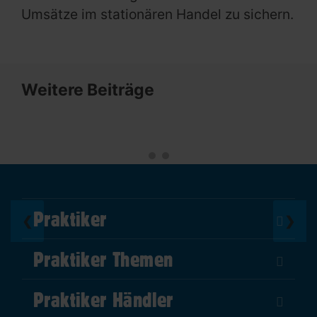
Umsätze im stationären Handel zu sichern.
Weitere Beiträge
Praktiker
❮
❯
Über Uns
Praktiker Themen
Impressum
DIY Helden
AGB
Praktiker Händler
Marktplatz
Datenschutz