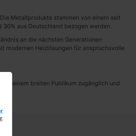
: Die Metallprodukte stammen von einem seit
und 30% aus Deutschland bezogen werden.
tändnis an die nächsten Generationen
mit modernen Heizlösungen für anspruchsvolle
nun einem breiten Publikum zugänglich und
er
g