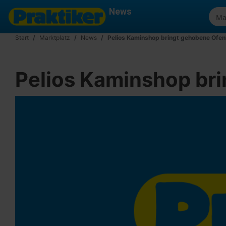
News
Start
Marktplatz
News
Pelios Kaminshop bringt gehobene Ofenk
Pelios Kaminshop bri