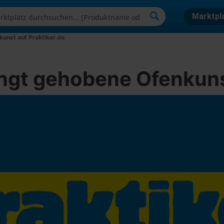
Marktpl
unst auf Praktiker.de
ngt gehobene Ofenkunst