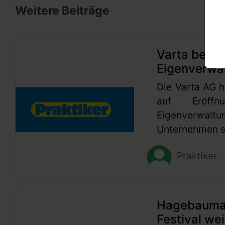
Weitere Beiträge
Varta beant
Eigenverwa
Die Varta AG h
auf Eröffn
Eigenverwaltu
Unternehmen se
Praktiker
Hagebaumark
Festival wei