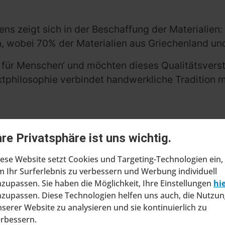
ns zeigt sich in der Beschaffung der Materialien
n, wobei 70% der Materialien aus Griechenland 
 für Menschen‘ und möchten dieses Qualitätsvers
tphilosophie verbindet handwerkliche Tradition 
hre Privatsphäre ist uns wichtig.
lios Kaminshop seine hochwertigen Ofenmodelle 
andel für gehobene Heizlösungen fort.
ese Website setzt Cookies und Targeting-Technologien ein,
 Ihr Surferlebnis zu verbessern und Werbung individuell
zupassen. Sie haben die Möglichkeit, Ihre Einstellungen
hi
zupassen. Diese Technologien helfen uns auch, die Nutzun
serer Website zu analysieren und sie kontinuierlich zu
erbessern.