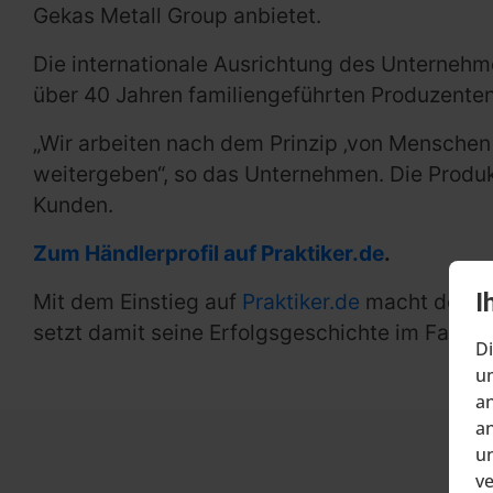
Gekas Metall Group anbietet.
Die internationale Ausrichtung des Unternehme
über 40 Jahren familiengeführten Produzente
„Wir arbeiten nach dem Prinzip ‚von Menschen
weitergeben“, so das Unternehmen. Die Produk
Kunden.
Zum Händlerprofil auf Praktiker.de
.
I
Mit dem Einstieg auf
Praktiker.de
macht der Pe
setzt damit seine Erfolgsgeschichte im Fachh
Di
um
an
an
un
v