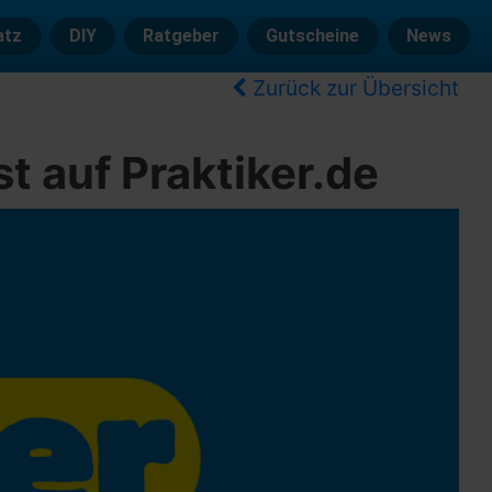
atz
DIY
Ratgeber
Gutscheine
News
Zurück zur Übersicht
 auf Praktiker.de