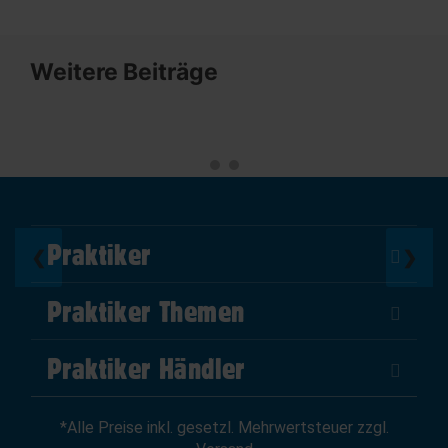
Weitere Beiträge
Praktiker
❮
❯
Über Uns
Praktiker Themen
Impressum
DIY Helden
AGB
Praktiker Händler
Marktplatz
Datenschutz
Als Händler verkaufen
Baumarktfinder
Widerrufsrecht
*Alle Preise inkl. gesetzl. Mehrwertsteuer zzgl.
Zum Händler-Login
Gutscheine