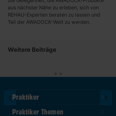
die Gelegenheit, die AWADOCK-Produkte
aus nächster Nähe zu erleben, sich von
REHAU-Experten beraten zu lassen und
Teil der AWADOCK-Welt zu werden.
Weitere Beiträge
Praktiker
❮
❯
Über Uns
Praktiker Themen
Impressum