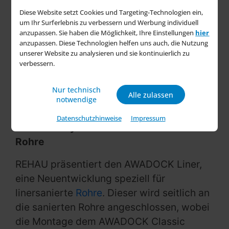
Beton, Steinzeug und Verbundrohre.
Diese Website setzt Cookies und Targeting-Technologien ein,
um Ihr Surferlebnis zu verbessern und Werbung individuell
Für die Kunden und Interessenten ist dies
anzupassen. Sie haben die Möglichkeit, Ihre Einstellungen
hier
anzupassen. Diese Technologien helfen uns auch, die Nutzung
eine praktische Erfahrung, bei der sie die
unserer Website zu analysieren und sie kontinuierlich zu
Produkte nicht nur anfassen und
verbessern.
ausprobieren, sondern auch selbst
montieren können. Direkt vor Ort können
Nur technisch
Alle zulassen
notwendige
sie Fragen an das erfahrene Team stellen.
Datenschutzhinweise
Impressum
Ein neues System für bereits sanierte
Rohre
REHAU präsentiert den AWADOCK Liner,
eine Neuentwicklung speziell für
linersanierte
Rohre
. Dieser wird seitlich an
die sanierten Rohre angeschlossen, wobei
die Montage dem AWADOCK Classic