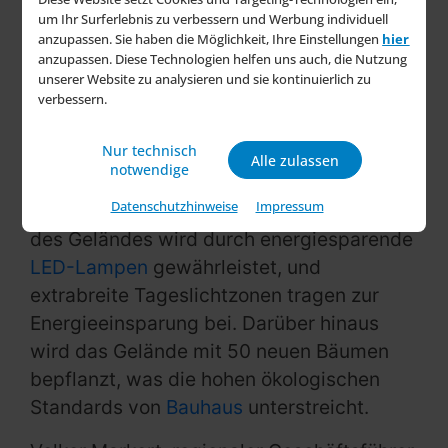
um Ihr Surferlebnis zu verbessern und Werbung individuell
überschüssigen Strom ins öffentliche Netz
anzupassen. Sie haben die Möglichkeit, Ihre Einstellungen
hier
einzuspeisen.
anzupassen. Diese Technologien helfen uns auch, die Nutzung
unserer Website zu analysieren und sie kontinuierlich zu
Das neue Fachcentrum in
Mannheim
-
verbessern.
Columbus setzt zudem auf
Nur technisch
Wärmepumpenanlagen zur Heizung und
Alle zulassen
notwendige
verzichtet auf externe Fernwärme- und
Datenschutzhinweise
Impressum
Gasanschlüsse. Die gesamte Beleuchtung
des Geländes wird durch energiesparende
LED-Lampen
gewährleistet, und
extrabreite Tageslichtzonen tragen zur
Energieeinsparung bei. Darüber hinaus
wird das Gelände mit 50 neuen Bäumen
bepflanzt, was die hohen ökologischen
Standards von
Bauhaus
unterstreicht.