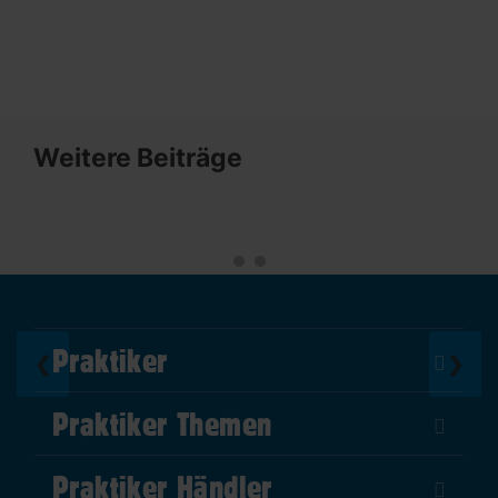
Weitere Beiträge
Praktiker
❮
❯
Über Uns
Praktiker Themen
Impressum
DIY Helden
AGB
Praktiker Händler