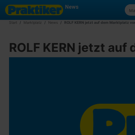
News
Start
Marktplatz
News
ROLF KERN jetzt auf dem Marktplatz von 
ROLF KERN jetzt auf d