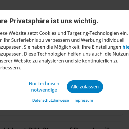
hre Privatsphäre ist uns wichtig.
ese Website setzt Cookies und Targeting-Technologien ein,
 Ihr Surferlebnis zu verbessern und Werbung individuell
ragt Insolvenzverfahren in
zupassen. Sie haben die Möglichkeit, Ihre Einstellungen
hi
ltung
zupassen. Diese Technologien helfen uns auch, die Nutzun
serer Website zu analysieren und sie kontinuierlich zu
at beim Amtsgericht Stuttgart einen Antrag
erbessern.
ung eines Insolvenzverfahrens in
ng gestellt. Mit diesem Schritt will das
Nur technisch
ine wirtschaftliche Zukunft sic...
Alle zulassen
notwendige
04.08.2026 .
Datenschutzhinweise
Impressum