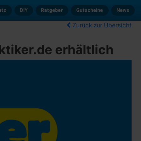
atz
DIY
Ratgeber
Gutscheine
News
Zurück zur Übersicht
tiker.de erhältlich