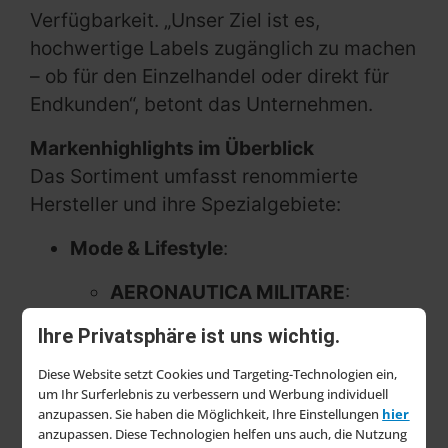
Verfügbarkeit. „Unser Ziel ist es,
hochwertige Labels zugänglich zu machen
– ob für den Einzelhandel oder direkt für
Endkunden“, betont das Unternehmen.
Markenhighlights im Überblick
Das Sortiment umfasst renommierte
Hersteller und ihre Spezialgebiete:
Mode & Lifestyle
:
AERONAUTICA MILITARE
:
Herrenunterwäsche, T-Shirts,
Ihre Privatsphäre ist uns wichtig.
Beauty-Produkte und Parfums.
Diese Website setzt Cookies und Targeting-Technologien ein,
Bikkembergs
und
Cavalli Class
:
um Ihr Surferlebnis zu verbessern und Werbung individuell
anzupassen. Sie haben die Möglichkeit, Ihre Einstellungen
hier
Stilvolle Herrenunterwäsche, T-
anzupassen. Diese Technologien helfen uns auch, die Nutzung