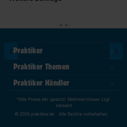
Praktiker
❮
❯
Über Uns
Praktiker Themen
Impressum
DIY Helden
AGB
Praktiker Händler
Marktplatz
Datenschutz
Als Händler verkaufen
Baumarktfinder
Widerrufsrecht
*Alle Preise inkl. gesetzl. Mehrwertsteuer zzgl.
Zum Händler-Login
Gutscheine
Widerruf erklären
Versand
Affiliate Partnerprogramm
News
© 2026 praktiker.de
Alle Rechte vorbehalten.
Kredit