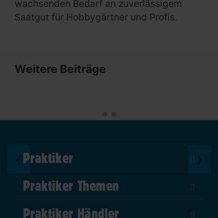
wachsenden Bedarf an zuverlässigem
Saatgut für Hobbygärtner und Profis.
Weitere Beiträge
Praktiker
❮
❯
Über Uns
Praktiker Themen
Impressum
DIY Helden
AGB
Praktiker Händler