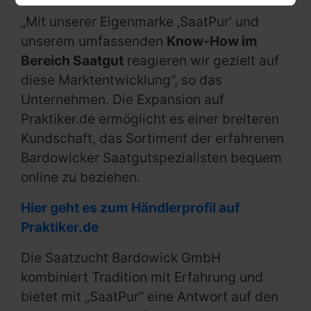
„Mit unserer Eigenmarke ‚SaatPur‘ und
unserem umfassenden
Know-How im
Bereich Saatgut
reagieren wir gezielt auf
diese Marktentwicklung“, so das
Unternehmen. Die Expansion auf
Praktiker.de ermöglicht es einer breiteren
Kundschaft, das Sortiment der erfahrenen
Bardowicker Saatgutspezialisten bequem
online zu beziehen.
Hier geht es zum Händlerprofil auf
Praktiker.de
Die Saatzucht Bardowick GmbH
kombiniert Tradition mit Erfahrung und
bietet mit „SaatPur“ eine Antwort auf den