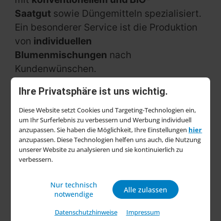
Saatgut
sowie Düngemitteln spezialisiert.
Ein besonderer Service ist die Produktion
von
individuellen
Blumenmischungen
nach
Kundenwünschen.
Die Nachfrage nach hochwertigem
Ihre Privatsphäre ist uns wichtig.
Saatgut, insbesondere für
Gemüse,
Diese Website setzt Cookies und Targeting-Technologien ein,
Kräuter, Bio-Keimsaaten, Rasen und
um Ihr Surferlebnis zu verbessern und Werbung individuell
anzupassen. Sie haben die Möglichkeit, Ihre Einstellungen
hier
Blumen
, steigt laut dem Unternehmen
anzupassen. Diese Technologien helfen uns auch, die Nutzung
kontinuierlich. Als Gründe nennt die
unserer Website zu analysieren und sie kontinuierlich zu
Saatzucht Bardowick die aktuelle
verbessern.
gesundheitliche Lage, den Rückgang
Nur technisch
landwirtschaftlicher Betriebe und das
Alle zulassen
notwendige
wachsende Bewusstsein für gesunde
Datenschutzhinweise
Impressum
Nahrungsmittel – besonders für Kinder.