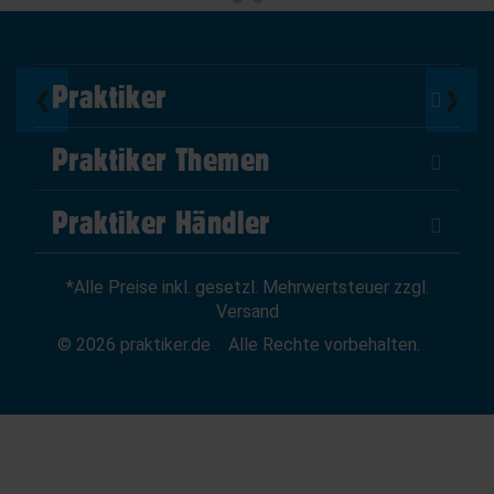
Praktiker
❮
❯
Über Uns
Praktiker Themen
Impressum
DIY Helden
AGB
Praktiker Händler
Marktplatz
Datenschutz
Als Händler verkaufen
Baumarktfinder
Widerrufsrecht
*Alle Preise inkl. gesetzl. Mehrwertsteuer zzgl.
Zum Händler-Login
Gutscheine
Widerruf erklären
Versand
Affiliate Partnerprogramm
News
© 2026 praktiker.de
Alle Rechte vorbehalten.
Kredit