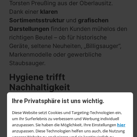
Torsten Preußing aus der Oberlausitz.
Dank einer
klaren
Sortimentsstruktur
und
grafischen
Darstellungen
finden Kunden mühelos den
richtigen Beutel – ob für historische
Geräte, seltene Neuheiten, „Billigsauger“,
Markenmodelle oder gewerbliche
Staubsauger.
Hygiene trifft
Nachhaltigkeit
Trotz des Trends zu beutellosen
Ihre Privatsphäre ist uns wichtig.
Staubsaugern setzt SAUGAUF auf die
Diese Website setzt Cookies und Targeting-Technologien ein,
Vorteile von Staubsaugerbeuteln: „Nur mit
um Ihr Surferlebnis zu verbessern und Werbung individuell
Beuteln lässt sich Schmutz
staubfrei und
anzupassen. Sie haben die Möglichkeit, Ihre Einstellungen
hier
anzupassen. Diese Technologien helfen uns auch, die Nutzung
hygienisch komplett entsorgen
“, betont