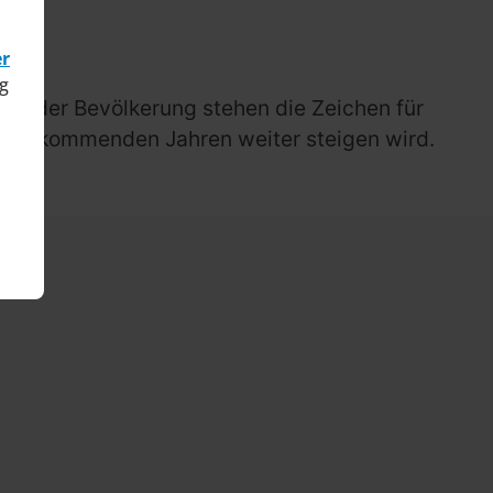
er
g
in der Bevölkerung stehen die Zeichen für
n den kommenden Jahren weiter steigen wird.