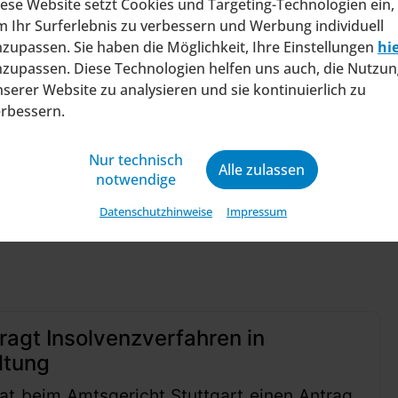
ese Website setzt Cookies und Targeting-Technologien ein,
 Ihr Surferlebnis zu verbessern und Werbung individuell
zupassen. Sie haben die Möglichkeit, Ihre Einstellungen
hi
zupassen. Diese Technologien helfen uns auch, die Nutzun
ie EnFV und dem zunehmenden Umweltbewusstsein 
serer Website zu analysieren und sie kontinuierlich zu
 wird erwartet, dass ihre Anzahl und Kapazität i
erbessern.
Nur technisch
Alle zulassen
notwendige
Datenschutzhinweise
Impressum
ragt Insolvenzverfahren in
ltung
at beim Amtsgericht Stuttgart einen Antrag