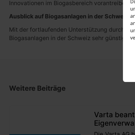
Di
Innovationen im Biogasbereich vorantreiben.
um
Ausblick auf Biogasanlagen in der Schweiz
an
an
Mit der fortlaufenden Unterstützung durch d
un
Biogasanlagen in der Schweiz sehr günstig. Es
v
Weitere Beiträge
Varta beant
Eigenverwa
Die Varta AG h