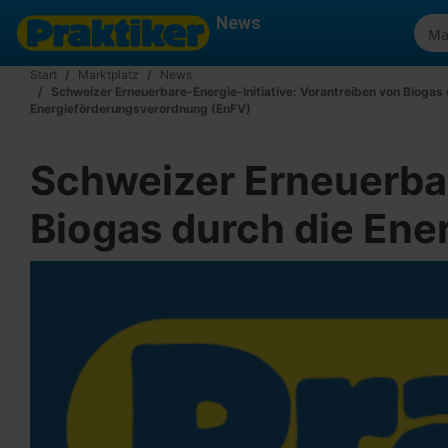
News
Start
Marktplatz
News
Schweizer Erneuerbare-Energie-Initiative: Vorantreiben von Biogas 
Energieförderungsverordnung (EnFV)
Schweizer Erneuerbar
Biogas durch die En