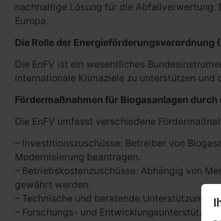
nachhaltige Lösung für die Abfallverwertung.
Europa.
Die Rolle der Energieförderungsverordnung 
Die EnFV ist ein wesentliches Bundesinstrument
internationale Klimaziele zu unterstützen und 
Fördermaßnahmen für Biogasanlagen durch 
Die EnFV umfasst verschiedene Fördermaßnahm
– Investitionszuschüsse: Betreiber von Bioga
Modernisierung beantragen.
– Betriebskostenzuschüsse: Abhängig von Men
gewährt werden.
– Technische und beratende Unterstützung: D
I
– Forschungs- und Entwicklungsunterstützung: