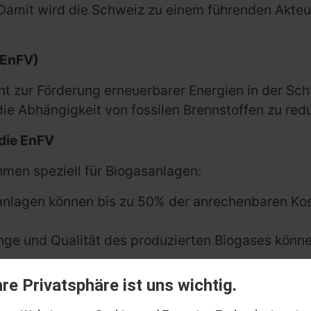
 Damit wird die Schweiz zu einem führenden Akteu
(EnFV)
 zur Förderung erneuerbarer Energien in der Schwei
die Abhängigkeit von fossilen Brennstoffen zu red
die EnFV
en speziell für Biogasanlagen:
sanlagen können bis zu 50% der anrechenbaren Kos
ge und Qualität des produzierten Biogases können
ie Verordnung unterstützt auch durch technische
hre Privatsphäre ist uns wichtig.
 Ein weiterer Schwerpunkt der EnFV liegt auf der 