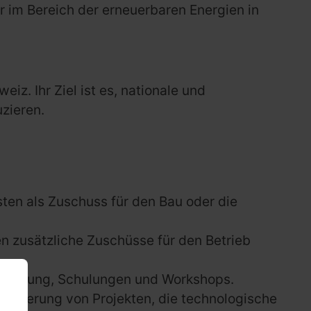
r im Bereich der erneuerbaren Energien in
z. Ihr Ziel ist es, nationale und
uzieren.
ten als Zuschuss für den Bau oder die
 zusätzliche Zuschüsse für den Betrieb
 Beratung, Schulungen und Workshops.
Förderung von Projekten, die technologische