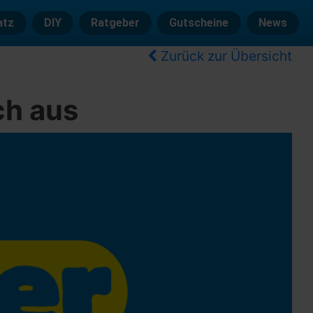
atz
DIY
Ratgeber
Gutscheine
News
Zurück zur Übersicht
ch aus