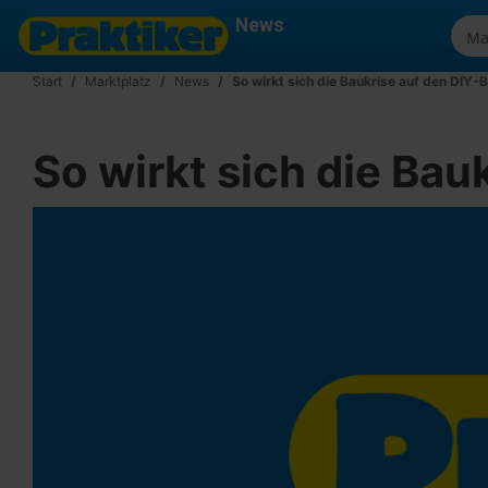
News
Start
Marktplatz
News
So wirkt sich die Baukrise auf den DIY-
So wirkt sich die Bau