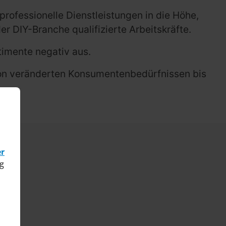
ofessionelle Dienstleistungen in die Höhe,
er DIY-Branche qualifizierte Arbeitskräfte.
timente negativ aus.
von veränderten Konsumentenbedürfnissen bis
er
g