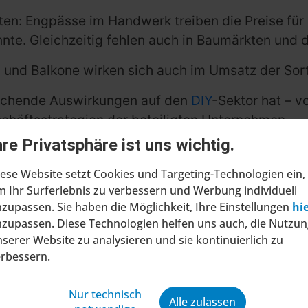
: Engpässe im Handwerk treiben die Preise für pr
nte. Gleichzeitig fehlen auch in Baumärkten und d
 und Balkone wirken sich auch im Umsatz der Sor
reichende Auswirkungen auf den
DIY
-Sektor hat – 
chäftsstrategien der beteiligten Unternehmen.
hre Privatsphäre ist uns wichtig.
ese Website setzt Cookies und Targeting-Technologien ein,
 Ihr Surferlebnis zu verbessern und Werbung individuell
zupassen. Sie haben die Möglichkeit, Ihre Einstellungen
hi
zupassen. Diese Technologien helfen uns auch, die Nutzun
serer Website zu analysieren und sie kontinuierlich zu
erbessern.
ragt Insolvenzverfahren in
Nur technisch
Alle zulassen