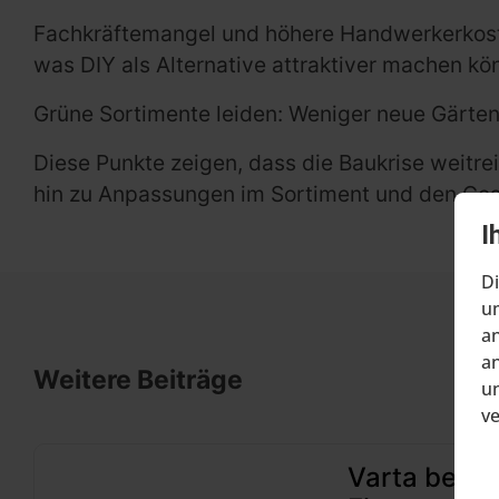
Fachkräftemangel und höhere Handwerkerkosten
was DIY als Alternative attraktiver machen kön
Grüne Sortimente leiden: Weniger neue Gärten
Diese Punkte zeigen, dass die Baukrise weit
hin zu Anpassungen im Sortiment und den Ges
I
Di
um
an
an
Weitere Beiträge
un
v
Varta beant