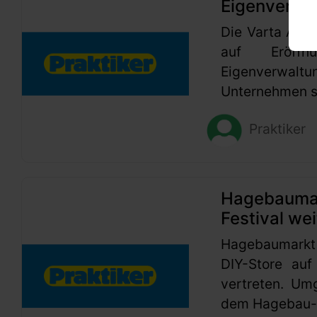
Eigenverwa
Die Varta AG h
auf Eröffn
Eigenverwaltu
Unternehmen se
Praktiker
Hagebaumark
Festival wei
Hagebaumarkt
DIY-Store auf
vertreten. Um
dem Hagebau-G