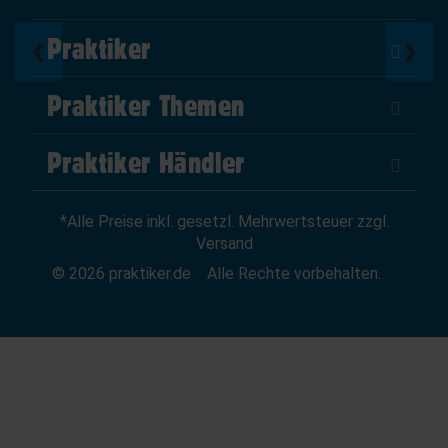
Praktiker
❮
❯
Über Uns
Praktiker Themen
Impressum
DIY Helden
AGB
Praktiker Händler
Marktplatz
Datenschutz
Als Händler verkaufen
Baumarktfinder
Widerrufsrecht
*Alle Preise inkl. gesetzl. Mehrwertsteuer zzgl.
Zum Händler-Login
Gutscheine
Widerruf erklären
Versand
Affiliate Partnerprogramm
News
© 2026 praktiker.de
Alle Rechte vorbehalten.
Kredit