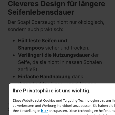
Cleveres Design für längere
Seifenlebensdauer
Der Soapi überzeugt nicht nur ökologisch,
sondern auch praktisch:
Hält feste Seifen und
Shampoos
sicher und trocken.
Verlängert die Nutzungsdauer
der
Seife, da sie nicht in nassen Schalen
zerfließt.
Einfache Handhabung
dank
durchdachter Form – ideal für den
Ihre Privatsphäre ist uns wichtig.
Umstieg auf plastikfreie Pflege.
Diese Website setzt Cookies und Targeting-Technologien ein, um Ih
„Unser Ziel ist es, den Wechsel zu festen
zu verbessern und Werbung individuell anzupassen. Sie haben die 
Seifen so einfach wie möglich zu machen –
Ihre Einstellungen
hier
anzupassen. Diese Technologien helfen uns