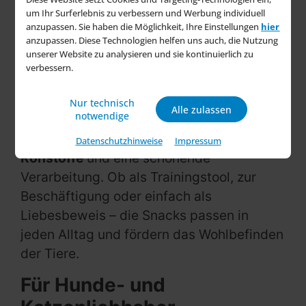
werden können. „Unsere Leckerlis
um Ihr Surferlebnis zu verbessern und Werbung individuell
sollen nicht nur Freude bereiten,
anzupassen. Sie haben die Möglichkeit, Ihre Einstellungen
hier
anzupassen. Diese Technologien helfen uns auch, die Nutzung
sondern auch verträglich sein“, betont
unserer Website zu analysieren und sie kontinuierlich zu
das Unternehmen.
verbessern.
Qualität, die man schmeckt
Nur technisch
Alle zulassen
notwendige
Die Produkte von Tier Glück überzeugen
durch
sorgfältig ausgewählte
Datenschutzhinweise
Impressum
Rohstoffe
und eine schonende
Verarbeitung. Ob als Trainingstool, zur
Beschäftigung oder einfach als
Liebesbeweis – die Snacks passen in
jeden Alltag und fördern das Wohlbefinden
der Tiere.
Für Hunde- und