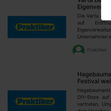
Eigenverwa
Die Varta AG h
auf Eröffn
Eigenverwaltu
Unternehmen se
Praktiker
Hagebaumark
Festival wei
Hagebaumarkt
DIY-Store auf
vertreten. Um
dem Hagebau-G