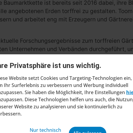
ie Baumarktkette ist bereits seit 2016 dabei, ihre 
alle angebotenen Erden torffrei zu gestalten. Too
ern und arbeitet eng mit Erzeugern und Gärtnere
tuelle Forschungsergebnisse zum torffreien Gärt
ten Unternehmen und Verbänden durchgeführt, um
hre Privatsphäre ist uns wichtig.
ese Website setzt Cookies und Targeting-Technologien ein,
 Ihr Surferlebnis zu verbessern und Werbung individuell
zupassen. Sie haben die Möglichkeit, Ihre Einstellungen
hi
zupassen. Diese Technologien helfen uns auch, die Nutzun
serer Website zu analysieren und sie kontinuierlich zu
erbessern.
Nur technisch
ragt Insolvenzverfahren in