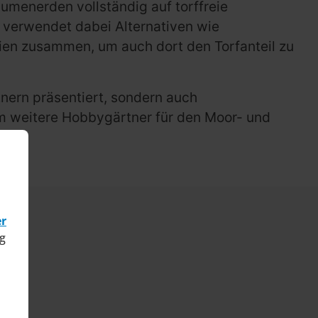
Blumenerden vollständig auf torffreie
m verwendet dabei Alternativen wie
ien zusammen, um auch dort den Torfanteil zu
nern präsentiert, sondern auch
 weitere Hobbygärtner für den Moor- und
er
g