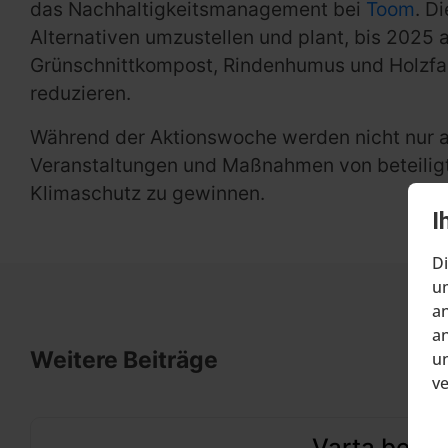
das Nachhaltigkeitsmanagement bei
Toom
. D
Alternativen umzustellen und plant, bis 2025 
Grünschnittkompost, Rindenhumus und Holzfas
reduzieren.
Während der Aktionswoche werden nicht nur ak
Veranstaltungen und Maßnahmen von beteilig
Klimaschutz zu gewinnen.
I
Di
um
an
an
Weitere Beiträge
un
v
Varta beant