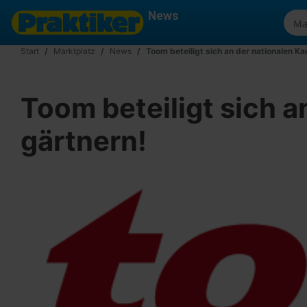
News
Start
Marktplatz
News
Toom beteiligt sich an der nationalen K
Toom beteiligt sich a
gärtnern!