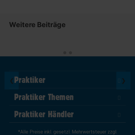
Weitere Beiträge
Praktiker
❮
❯
Über Uns
Praktiker Themen
Impressum
DIY Helden
AGB
Praktiker Händler
Marktplatz
Datenschutz
Als Händler verkaufen
Baumarktfinder
Widerrufsrecht
*Alle Preise inkl. gesetzl. Mehrwertsteuer zzgl.