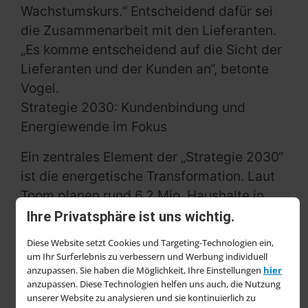
Wachstumskurs.“ Entscheidend dafür sei
die Zusammenarbeit mit den Lieferanten.
„Es komme entscheidend auf die Sicht der
Lieferanten und der Kunden an“, betonte
Vogel.
Strategie 2030: Kundenbindung und
Energiewende im Fokus
Ein zentrales Element der „Strategie 2030“
ist die energetische Transformation. Laut
Toom planen rund 6,2 Mio. Haushalte in
Deutschland in den kommenden Jahren
Ihre Privatsphäre ist uns wichtig.
eine energetische Sanierung – ein riesiges
Diese Website setzt Cookies und Targeting-Technologien ein,
Potenzial, das man mit gezielten
um Ihr Surferlebnis zu verbessern und Werbung individuell
anzupassen. Sie haben die Möglichkeit, Ihre Einstellungen
hier
Angeboten und Kooperationen nutzen will.
anzupassen. Diese Technologien helfen uns auch, die Nutzung
unserer Website zu analysieren und sie kontinuierlich zu
Auch im Bereich Kundenbindung setzt