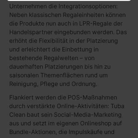
Unternehmen die Integrationsoptionen:
Neben klassischen Regaleinheiten können
die Produkte nun auch in LPR-Regale der
Handelspartner eingebunden werden. Das
erhöht die Flexibilität in der Platzierung
und erleichtert die Einbettung in
bestehende Regalwelten – von
dauerhaften Platzierungen bis hin zu
saisonalen Themenflächen rund um
Reinigung, Pflege und Ordnung.
Flankiert werden die POS-Maßnahmen
durch verstärkte Online-Aktivitäten: Tuba
Clean baut sein Social-Media-Marketing
aus und setzt im eigenen Onlineshop auf
Bundle-Aktionen, die Impulskäufe und