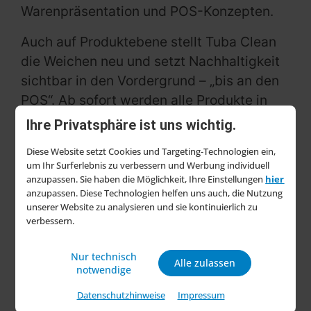
Warenpräsentation und POS-Konzepten.
Auch auf Produktebene stellt Tuba Clean
die Weichen neu und setzt Nachhaltigkeit
sichtbar in den Vordergrund – „bis an den
POS“. Ab sofort werden alle Produkte in
Rezyklat-Flaschen angeboten. Damit wird
Ihre Privatsphäre ist uns wichtig.
ein häufiges Kaufkriterium – nachhaltigere
Diese Website setzt Cookies und Targeting-Technologien ein,
Verpackung ohne Performance-Abstriche
um Ihr Surferlebnis zu verbessern und Werbung individuell
– direkt am Regal adressiert. Klare, auf das
anzupassen. Sie haben die Möglichkeit, Ihre Einstellungen
hier
anzupassen. Diese Technologien helfen uns auch, die Nutzung
Wesentliche reduzierte Hinweise zu
unserer Website zu analysieren und sie kontinuierlich zu
Anwendung und Nutzen sollen zudem
verbessern.
dafür sorgen, dass Kaufentscheidungen
innerhalb weniger Sekunden getroffen
Nur technisch
Alle zulassen
notwendige
werden können.
Datenschutzhinweise
Impressum
Bei der Warenpräsentation erweitert das