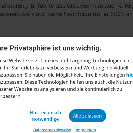
alisierung. Er führte das Unternehmen auch erfol
ebsnetzwerk auf. Seine Nachfolge trat er 2022 an,
hre Privatsphäre ist uns wichtig.
ese Website setzt Cookies und Targeting-Technologien ein,
 Ihr Surferlebnis zu verbessern und Werbung individuell
zupassen. Sie haben die Möglichkeit, Ihre Einstellungen
hi
zupassen. Diese Technologien helfen uns auch, die Nutzun
serer Website zu analysieren und sie kontinuierlich zu
erbessern.
ragt Insolvenzverfahren in
ltung
Nur technisch
Alle zulassen
at beim Amtsgericht Stuttgart einen Antrag
notwendige
ung eines Insolvenzverfahrens in
Datenschutzhinweise
Impressum