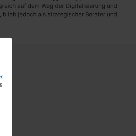
greich auf dem Weg der Digitalisierung und
 blieb jedoch als strategischer Berater und
er
g