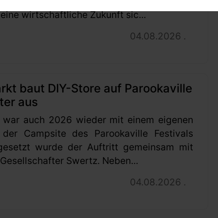
ng gestellt. Mit diesem Schritt will das
ine wirtschaftliche Zukunft sic...
04.08.2026 .
t baut DIY-Store auf Parookaville
ter aus
 war auch 2026 wieder mit einem eigenen
 der Campsite des Parookaville Festivals
gesetzt wurde der Auftritt gemeinsam mit
esellschafter Swertz. Neben...
04.08.2026 .