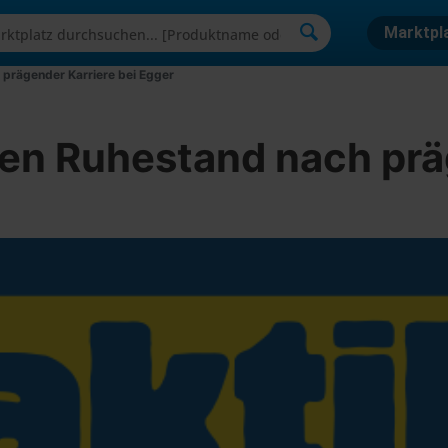
Marktpl
h prägender Karriere bei Egger
n den Ruhestand nach pr