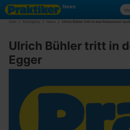
News
Start
Marktplatz
News
Ulrich Bühler tritt in den Ruhestand nac
Ulrich Bühler tritt i
Egger