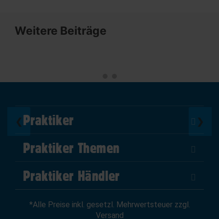
Weitere Beiträge
Praktiker
❮
❯
Über Uns
Praktiker Themen
Impressum
DIY Helden
AGB
Praktiker Händler
Marktplatz
Datenschutz
Als Händler verkaufen
Baumarktfinder
Widerrufsrecht
*Alle Preise inkl. gesetzl. Mehrwertsteuer zzgl.
Zum Händler-Login
Gutscheine
Widerruf erklären
Versand