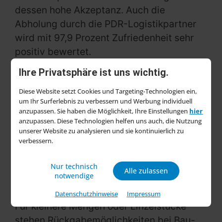
dessen hohe Akzeptanz. Auch die
Abholung durch die PDR-Logistikpartner
wird mit 97,9 Prozent Zufriedenheit sehr
positiv bewertet.
Ihre Privatsphäre ist uns wichtig.
Laut einer Mitteilung von PDR zeigen diese
Ergebnisse, dass die fachgerechte
Diese Website setzt Cookies und Targeting-Technologien ein,
Entsorgung von PU-Schaumdosen heute
um Ihr Surferlebnis zu verbessern und Werbung individuell
anzupassen. Sie haben die Möglichkeit, Ihre Einstellungen
hier
unkompliziert und effizient möglich ist. Die
anzupassen. Diese Technologien helfen uns auch, die Nutzung
Rückgabe funktioniert etwa durch die
unserer Website zu analysieren und sie kontinuierlich zu
verbessern.
Sammlung im Originalkarton, über eine
beauftragte Abholung – und im Gegensatz
Nur technisch
zur Entsorgung werden die gebrauchten
Alle zulassen
notwendige
Dosen im Recyclingprozess verwertet.
Datenschutzhinweise
Impressum
Für kleinere Mengen oder Einzelstücke
stehen Rückgabemöglichkeiten bei Bau-