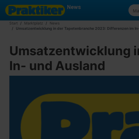
News
Start
Marktplatz
News
Umsatzentwicklung in der Tapetenbranche 2023: Differenzen im In
Umsatzentwicklung i
In- und Ausland