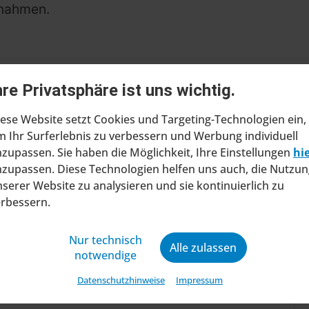
ßnahmen.
hre Privatsphäre ist uns wichtig.
ese Website setzt Cookies und Targeting-Technologien ein,
 Ihr Surferlebnis zu verbessern und Werbung individuell
zupassen. Sie haben die Möglichkeit, Ihre Einstellungen
hi
zupassen. Diese Technologien helfen uns auch, die Nutzun
ragt Insolvenzverfahren in
serer Website zu analysieren und sie kontinuierlich zu
ltung
erbessern.
at beim Amtsgericht Stuttgart einen Antrag
Nur technisch
Alle zulassen
ung eines Insolvenzverfahrens in
notwendige
ng gestellt. Mit diesem Schritt will das
Datenschutzhinweise
Impressum
ine wirtschaftliche Zukunft sic...