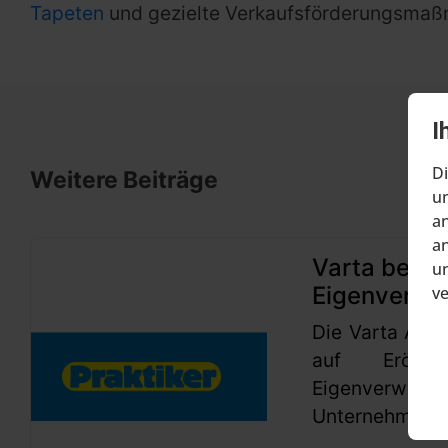
Tapeten
und gezielte Verkaufsförderungsma
I
Di
Weitere Beiträge
um
an
an
Varta beant
un
Eigenverwa
v
Die Varta AG h
auf Eröffn
Eigenverwaltu
Unternehmen se