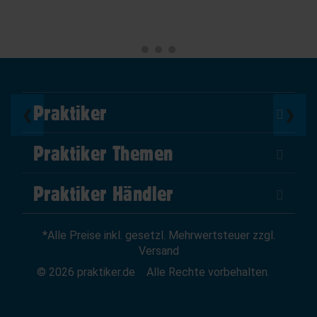
Praktiker
❮
❯
Über Uns
Praktiker Themen
Impressum
DIY Helden
AGB
Praktiker Händler
Marktplatz
Datenschutz
Als Händler verkaufen
Baumarktfinder
Widerrufsrecht
*Alle Preise inkl. gesetzl. Mehrwertsteuer zzgl.
Zum Händler-Login
Gutscheine
Widerruf erklären
Versand
Affiliate Partnerprogramm
News
© 2026 praktiker.de
Alle Rechte vorbehalten.
Kredit