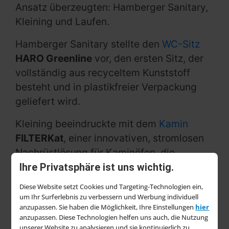
Ansatz überzeugten: Hamberger Sanitary,
Kleining und Laufen.
Hamberger Sanitary stellte den
WC-Sitz
HARO Greenline
vor, den ersten Sitz, der
vollständig aus recyceltem Kunststoff
besteht und in plastikfreier Verpackung
geliefert wird.
Kleining beeindruckte mit dem
Kamin
FILTERKat
, einer innovativen, stromlosen
Nachrüstlösung für Kaminöfen, die
Feinstaub und Schadstoffe drastisch
Ihre Privatsphäre ist uns wichtig.
reduziert.
Diese Website setzt Cookies und Targeting-Technologien ein,
um Ihr Surferlebnis zu verbessern und Werbung individuell
Laufen überzeugte mit dem weltweit
anzupassen. Sie haben die Möglichkeit, Ihre Einstellungen
hier
ersten elektrischen, CO₂-freien Tunnelofen
anzupassen. Diese Technologien helfen uns auch, die Nutzung
unserer Website zu analysieren und sie kontinuierlich zu