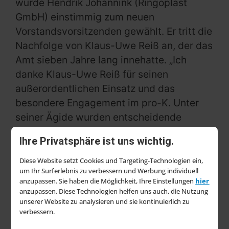
wurde Hendrik Johannink (Ringoplast
GmbH) einstimmig zum neuen
Vorstandsvorsitzenden gewählt. Er tritt die
Nachfolge von Klaus-Uwe Reiß an, der das
Amt sieben Jahre lang innehatte. „Ich
danke Klaus-Uwe Reiß für seinen
außerordentlichen Einsatz und das
besondere Engagement im pro-K. Unter
seiner Ägide wurden entscheidende
Weichen für die Zukunftsfähigkeit des pro-
Ihre Privatsphäre ist uns wichtig.
K und seiner Mitgliedsunternehmen
gestellt, auf die ich jetzt als Nachfolger
Diese Website setzt Cookies und Targeting-Technologien ein,
um Ihr Surferlebnis zu verbessern und Werbung individuell
perfekt aufbauen kann. Besonders
anzupassen. Sie haben die Möglichkeit, Ihre Einstellungen
hier
hervorzuheben ist zudem sein
anzupassen. Diese Technologien helfen uns auch, die Nutzung
außerordentliches persönliches
unserer Website zu analysieren und sie kontinuierlich zu
verbessern.
Engagement nach dem plötzlichen Tod