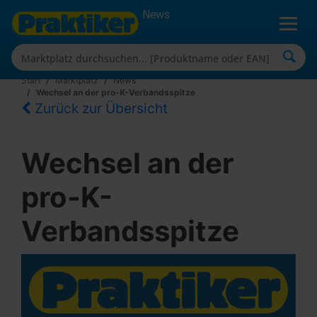
News
Start
Marktplatz
News
Wechsel an der pro-K-Verbandsspitze
Zurück zur Übersicht
Wechsel an der
pro-K-
Verbandsspitze