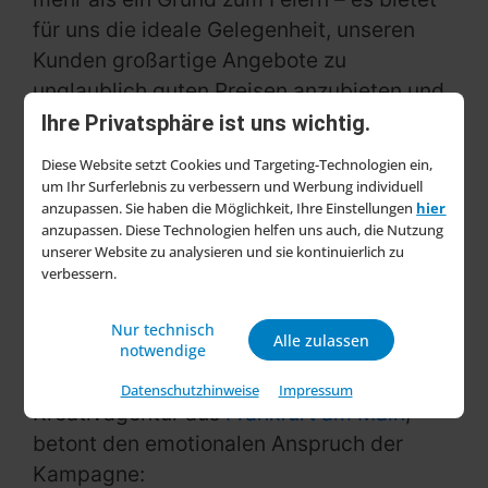
für uns die ideale Gelegenheit, unseren
Kunden großartige Angebote zu
unglaublich guten Preisen anzubieten und
Danke für 65 Jahre Treue zu sagen. Auch
Ihre Privatsphäre ist uns wichtig.
in Zukunft gilt für uns: Wir wollen weiter
Diese Website setzt Cookies und Targeting-Technologien ein,
Maßstäbe setzen – mit einem Sortiment,
um Ihr Surferlebnis zu verbessern und Werbung individuell
anzupassen. Sie haben die Möglichkeit, Ihre Einstellungen
hier
das keine Wünsche offenlässt, einer
anzupassen. Diese Technologien helfen uns auch, die Nutzung
Beratung, die auf Augenhöhe stattfindet,
unserer Website zu analysieren und sie kontinuierlich zu
und Angeboten, die inspirieren und
verbessern.
begeistern“, so Robert Köhler.
Nur technisch
Alle zulassen
Auch Tine Holzhausen, Chief Creative
notwendige
Officer bei Leo, der verantwortlichen
Datenschutzhinweise
Impressum
Kreativagentur aus
Frankfurt am Main
,
betont den emotionalen Anspruch der
Kampagne: