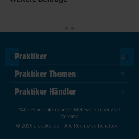
Praktiker
❮
❯
Über Uns
Praktiker Themen
Impressum
DIY Helden
AGB
Praktiker Händler
Marktplatz
Datenschutz
Als Händler verkaufen
Baumarktfinder
Widerrufsrecht
*Alle Preise inkl. gesetzl. Mehrwertsteuer zzgl.
Zum Händler-Login
Gutscheine
Widerruf erklären
Versand
Affiliate Partnerprogramm
News
© 2026 praktiker.de
Alle Rechte vorbehalten.
Kredit