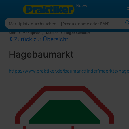
News
Start
Marktplatz
Marken
Hagebaumarkt
Zurück zur Übersicht
Hagebaumarkt
https://www.praktiker.de/baumarktfinder/maerkte/hag