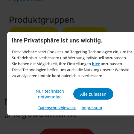
Produktgruppen
Innenbeleuchtung
Handwerkzeuge
Ihre Privatsphäre ist uns wichtig.
Baumarkt
Arbeitsbeleuchtung
Diese Website setzt Cookies und Targeting-Technologien ein, um Ihr
Surferlebnis zu verbessern und Werbung individuell anzupassen.
Eisenwaren
Sie haben die Möglichkeit, Ihre Einstellungen
hier
anzupassen.
Diese Technologien helfen uns auch, die Nutzung unserer Website
zu analysieren und sie kontinuierlich zu verbessern.
Nur technisch
Alle zulassen
notwendige
Neueste Beiträge zu
Datenschutzhinweise
Impressum
„Hagebaumarkt“