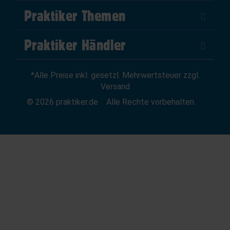
Über Uns
Praktiker Themen
Impressum
DIY Helden
AGB
Praktiker Händler
Marktplatz
Datenschutz
Als Händler verkaufen
Baumarktfinder
Widerrufsrecht
*Alle Preise inkl. gesetzl. Mehrwertsteuer zzgl.
Zum Händler-Login
Gutscheine
Widerruf erklären
Versand
Affiliate Partnerprogramm
News
© 2026 praktiker.de
Alle Rechte vorbehalten.
Kredit