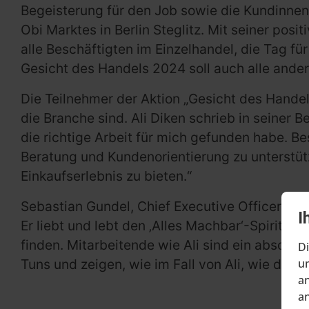
Begeisterung für den Job sowie die Kundinnen
Obi Marktes in Berlin Steglitz. Mit seiner posi
alle Beschäftigten im Einzelhandel, die Tag 
Gesicht des Handels 2024 soll auch alle ander
Die Teilnehmer der Aktion „Gesicht des Handel
die Branche sind. Ali Diken schrieb in seiner 
die richtige Arbeit für mich gefunden habe. B
Beratung und Kundenorientierung zu unterstütz
Einkaufserlebnis zu bieten.“
Sebastian Gundel, Chief Executive Officer vo
I
Er liebt und lebt den ‚Alles Machbar‘-Spirit,
finden. Mitarbeitende wie Ali sind ein absolut
Di
um
Tuns und zeigen, wie im Fall von Ali, wie di
an
an