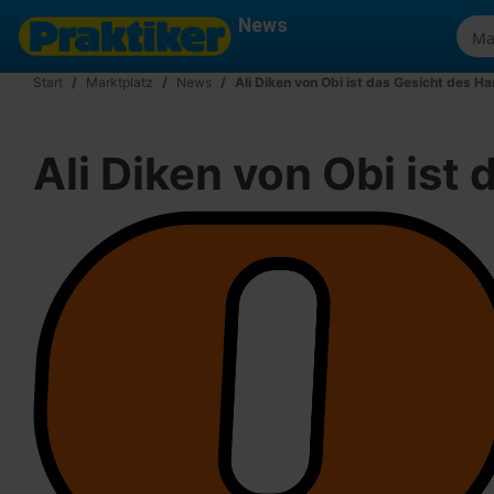
News
Start
Marktplatz
News
Ali Diken von Obi ist das Gesicht des H
Ali Diken von Obi ist