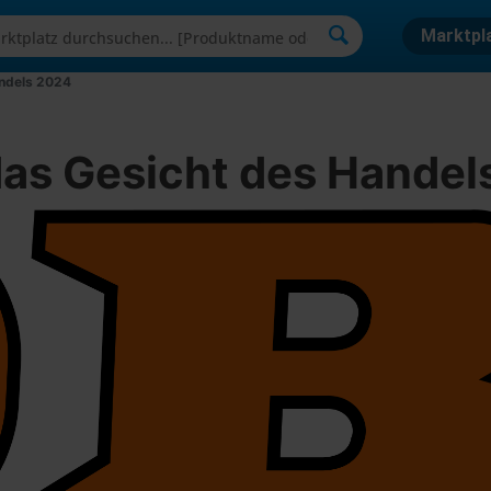
Marktpl
andels 2024
 das Gesicht des Hande