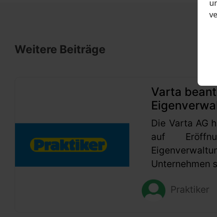
un
v
Weitere Beiträge
Varta beant
Eigenverwa
Die Varta AG h
auf Eröffn
Eigenverwaltu
Unternehmen se
Praktiker