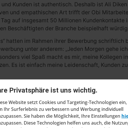
 und Kunden ist authentisch. Deshalb ist Ali Dike
tiven und empathischen Art trifft der Obi Mitarbeit
für Tag auf insgesamt 50 Millionen Kundenkontakt
en Beschäftigten der Branche beispielhaft würdig
s“ hatten im Rahmen ihrer Bewerbung schriftlich 
Bewerbung unter anderem: „Jeden Morgen gehe ich m
esonders viel Spaß macht es mir, meine Kollegen 
en. Es ist einfach meine Leidenschaft, Kunden zu
n
Obi
, sagt: „Ali Diken verkörpert, was unsere meh
hre Privatsphäre ist uns wichtig.
 mit dem wir Tag für Tag für unsere Kundinnen und
er Gewinn für den Handel. Sie stellen die Kundinn
ese Website setzt Cookies und Targeting-Technologien ein,
 Ihr Surferlebnis zu verbessern und Werbung individuell
e Wünsche der Kundinnen und Kunden Realität werde
zupassen. Sie haben die Möglichkeit, Ihre Einstellungen
hi
zupassen. Diese Technologien helfen uns auch, die Nutzun