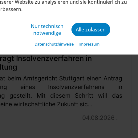
serer Website zu analysieren und sie kontinuierlich zu
erbessern.
Nur technisch
Alle zulassen
notwendige
Datenschutzhinweise
Impressum
ragt Insolvenzverfahren in
ltung
at beim Amtsgericht Stuttgart einen Antrag
ung eines Insolvenzverfahrens in
ng gestellt. Mit diesem Schritt will das
ine wirtschaftliche Zukunft sic...
04.08.2026 .