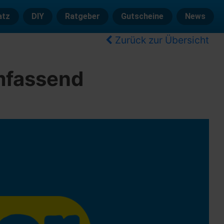
atz
DIY
Ratgeber
Gutscheine
News
Zurück zur Übersicht
mfassend