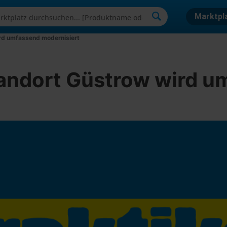
Marktpl
rd umfassend modernisiert
tandort Güstrow wird u