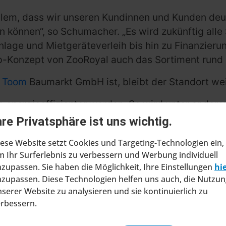
allem, dass wir unseren Kundinnen und Kunden deut
 können“, so Schumacher. „Es wird zukünftig alle
lage und Mietgeräteverleih bis hin zu Finanzieru
-Konzept von ZooRoyal auch das Sortiment rund u
r
Toom
Baumarkt GmbH ist, bleibt der Standort we
m energieeffizienter werden. So wird unter ande
, um den CO2-Ausstoß deutlich zu senken.
hre Privatsphäre ist uns wichtig.
ese Website setzt Cookies und Targeting-Technologien ein,
 Ihr Surferlebnis zu verbessern und Werbung individuell
zupassen. Sie haben die Möglichkeit, Ihre Einstellungen
hi
zupassen. Diese Technologien helfen uns auch, die Nutzun
serer Website zu analysieren und sie kontinuierlich zu
erbessern.