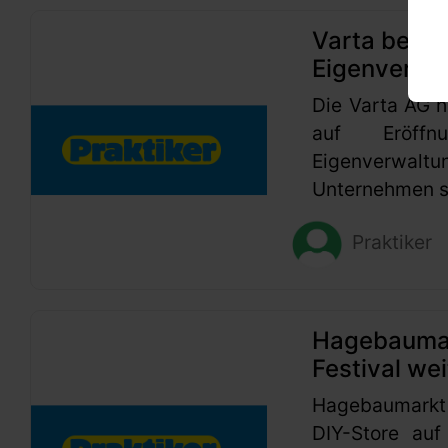
Varta beant
Eigenverwa
Die Varta AG h
auf Eröffn
Eigenverwaltu
Unternehmen se
Praktiker
Hagebaumark
Festival wei
Hagebaumarkt
DIY-Store auf