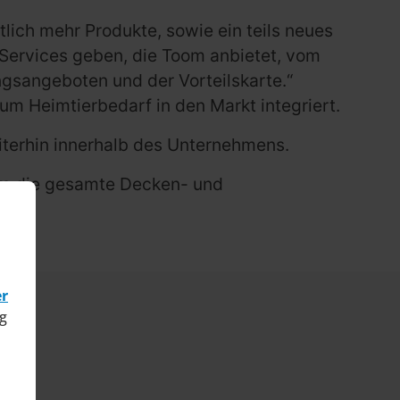
lich mehr Produkte, sowie ein teils neues
 Services geben, die Toom anbietet, vom
ngsangeboten und der Vorteilskarte.“
m Heimtierbedarf in den Markt integriert.
iterhin innerhalb des Unternehmens.
rem die gesamte Decken- und
er
g