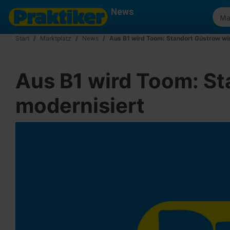
News
Start
Marktplatz
News
Aus B1 wird Toom: Standort Güstrow wi
Aus B1 wird Toom: S
modernisiert