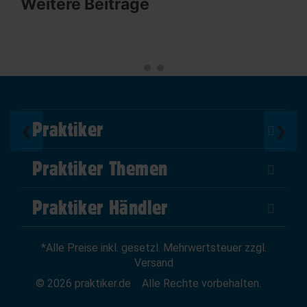
Weitere Beiträge
Praktiker
❮
❯
Über Uns
Praktiker Themen
Impressum
DIY Helden
AGB
Praktiker Händler
Marktplatz
Datenschutz
Als Händler verkaufen
Baumarktfinder
Widerrufsrecht
*Alle Preise inkl. gesetzl. Mehrwertsteuer zzgl.
Zum Händler-Login
Gutscheine
Widerruf erklären
Versand
Affiliate Partnerprogramm
News
© 2026 praktiker.de
Alle Rechte vorbehalten.
Kredit