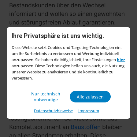
Bestandskunden über den Wechsel
informiert und wollen so einen gewohnten
und störungsfreien Ablauf garantieren.
Zukünftig wollen wir den Service und die
Ihre Privatsphäre ist uns wichtig.
Produktauswahl erweitern und so einen
echten Mehrwert bieten“, sagt Michael
Diese Website setzt Cookies und Targeting-Technologien ein,
um Ihr Surferlebnis zu verbessern und Werbung individuell
Dürnfelder, Geschäftsführer Bauen+Leben
anzupassen. Sie haben die Möglichkeit, Ihre Einstellungen
hier
GmbH & Co. KG.
anzupassen. Diese Technologien helfen uns auch, die Nutzung
unserer Website zu analysieren und sie kontinuierlich zu
Erweiterte Produktpalette
verbessern.
und Services
Nur technisch
Alle zulassen
notwendige
Die bestehenden Produktpalette,
fachkundige Beratung und
Datenschutzhinweise
Impressum
lösungsorientierten Services sowie das
Komplettsortiment an
Baustoffen
bleiben
an allen Standorten erhalten. Diese