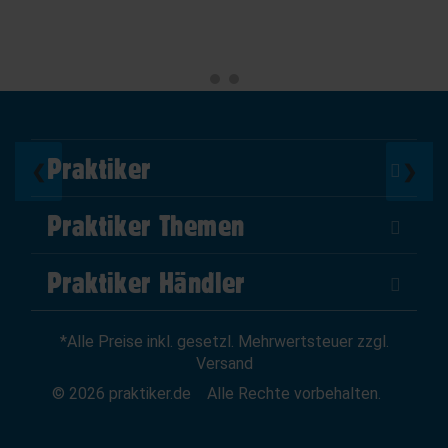
Praktiker
❮
❯
Über Uns
Praktiker Themen
Impressum
DIY Helden
AGB
Praktiker Händler
Marktplatz
Datenschutz
Als Händler verkaufen
Baumarktfinder
Widerrufsrecht
*Alle Preise inkl. gesetzl. Mehrwertsteuer zzgl.
Zum Händler-Login
Gutscheine
Widerruf erklären
Versand
Affiliate Partnerprogramm
News
© 2026 praktiker.de
Alle Rechte vorbehalten.
Kredit