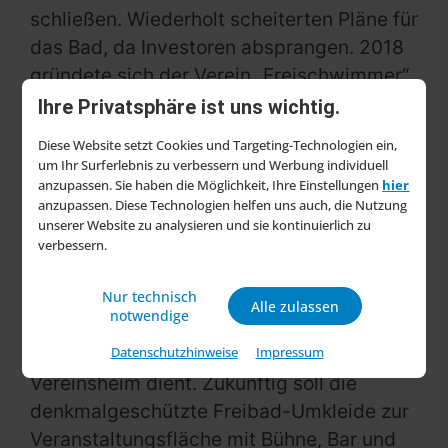
schließen. Wiederholt scheiterten Pläne für
das Bad, da Investoren absprangen. 2018
gründete sich der Verein „Freischwimmer“
und ergriff die Initiative. Gemeinsam mit
Ihre Privatsphäre ist uns wichtig.
vielen Freiwilligen wird das verfallene Bad
Diese Website setzt Cookies und Targeting-Technologien ein,
nun in eine Begegnungsstätte
um Ihr Surferlebnis zu verbessern und Werbung individuell
umgewandelt, in der Stadtentwicklung
anzupassen. Sie haben die Möglichkeit, Ihre Einstellungen
hier
anzupassen. Diese Technologien helfen uns auch, die Nutzung
gelebt und vermittelt wird. Jeder hat die
unserer Website zu analysieren und sie kontinuierlich zu
Möglichkeit, sich zu engagieren, Ideen
verbessern.
einzubringen und beim Umbau zu helfen.
Erste Ergebnisse sind beispielsweise der
Nur technisch
Alle zulassen
notwendige
frühere Eingangsbereich, der inzwischen
als Bauhütte, Café, Werkstatt und
Datenschutzhinweise
Impressum
Vereinsheim dient. Zukünftig soll die
denkmalgeschützte Freibad-Umkleide zur
Veranstaltungsfläche mit Bühne, Bar und