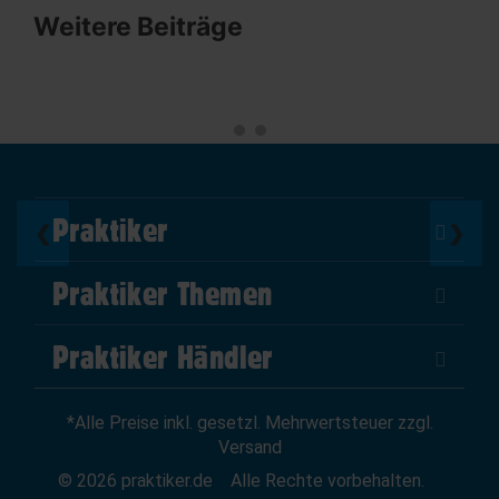
Weitere Beiträge
Praktiker
❮
❯
Über Uns
Praktiker Themen
Impressum
DIY Helden
AGB
Praktiker Händler
Marktplatz
Datenschutz
Als Händler verkaufen
Baumarktfinder
Widerrufsrecht
*Alle Preise inkl. gesetzl. Mehrwertsteuer zzgl.
Zum Händler-Login
Gutscheine
Widerruf erklären
Versand
Affiliate Partnerprogramm
News
© 2026 praktiker.de
Alle Rechte vorbehalten.